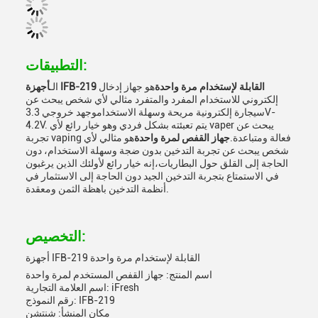
التطبيقات:
أجهزة IFB-219 القابلة لإستخدام مرة واحدة
هو جهاز إدخال
الـ
إلكتروني للاستخدام المفرد والمتفرد مثالي لأي شخص يبحث عن
سيجارة إلكترونية مريحة وسهلة الاستخداموجهد خروجي 3.3V-
4.2V. يتم تعبئته بشكل فردي وهو خيار رائع لأي vaper يبحث عن
تجربة vaping فعالة ومتباعدة.
جهاز القفص لمرة واحدة
هو مثالي لأي
شخص يبحث عن تجربة التدخين بدون ضجة وسهلة الاستخدام، دون
الحاجة إلى القلق حول البطاريات،إنه خيار رائع لأولئك الذين يرغبون
في الاستمتاع بتجربة التدخين الجيد دون الحاجة إلى الاستثمار في
أنظمة التدخين باهظة الثمن ومعقدة.
التخصيص:
أجهزة IFB-219 القابلة لإستخدام مرة واحدة
اسم المنتج: جهاز القفص المستخدم لمرة واحدة
اسم العلامة التجارية: iFresh
رقم النموذج: IFB-219
مكان المنشأ: شنتشن