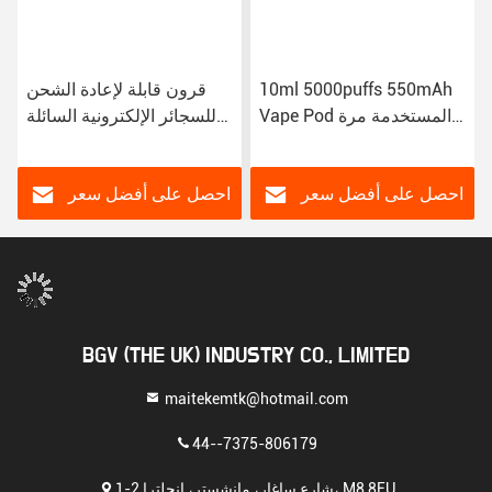
10ml 5000puffs 550mAh
قرون قابلة لإعادة الشحن
Vape Pod المستخدمة مرة
للسجائر الإلكترونية السائلة
واحدة مع 3.3V-4.2V الخروج
VAPE
احصل على أفضل سعر
احصل على أفضل سعر
BGV (THE UK) INDUSTRY CO., LIMITED
maitekemtk@hotmail.com
44--7375-806179
1-2 شارع ساغار، مانشستر، إنجلترا، M8 8EU