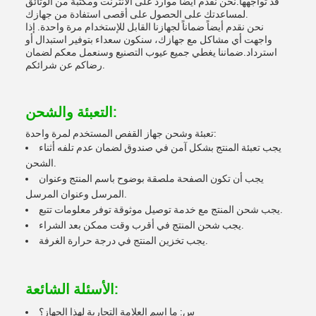
قد تواجهها.نحن نقدم أيضا موارد على الانترنت ومكتبة من الوثائق
لمساعدتك على الحصول على أقصى استفادة من جهازك.
نحن نقدم أيضاً ضماناً لجهازنا القابل للإستخدام مرة واحدة. إذا
واجهت أي مشاكل مع جهازك، سنكون سعداء بتوفير استبدال أو
استرداد.ضماننا يغطي جميع عيوب التصنيع وسنعمل معكم لضمان
رضاكم عن شرائكم.
التعبئة والشحن:
تعبئة وشحن جهاز القفص المستخدم لمرة واحدة:
يجب تعبئة المنتج بشكل آمن في صندوق لضمان عدم تلفه أثناء
الشحن.
يجب أن تكون الصفحة ملصقة بوضوح باسم المنتج وعنوان
المرسل وعنوان المرسل.
يجب شحن المنتج مع خدمة توصيل موثوقة توفر معلومات تتبع.
يجب شحن المنتج في أقرب وقت ممكن بعد الشراء.
يجب تخزين المنتج في درجة حرارة الغرفة.
الأسئلة الشائعة:
س: ما اسم العلامة التجارية لهذا الجهاز؟