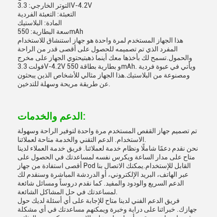
التوتر الخارجي: 3.3V-4.2V
التعبئة: التعبئة الفردية
المادة: البلاستيك
سعة البطارية: 550mAh
هذا الجهاز المستخدم لمرة واحدة هو جهاز استنشاق للاستخدام
المفرد الذي تم تصميمه للحصول على أقصى قدر من الراحة
والحمول.تسمح لك بأخذها معك أينما ذهبتيحتوي الجهاز على مخرج
فولت 3.3V-4.2V و بطارية بطاقة 550mAh. ويأتي في عبوة فردية
ومصنوعة من البلاستيك.هذا الجهاز مثالي للأشخاص الذين يبحثون
عن طريقة مريحة وسهلة للتدخين.
الدعم والخدمات:
تم تصميم جهاز القفص المستخدم مرة واحدة لتوفير الراحة وسهولة
الاستخدام. الدعم التقني والخدمة متاحة لعملائنا.
نحن نقدم دعمًا شاملًا ونظام خدمة لعملائنا. فريق خدمة العملاء لدينا
متاح على مدار الساعة ويكرس نفسه لمساعدتك في الحصول على
أقصى استفادة من جهاز Pod القابل للإستخدام.يمكنك الاتصال بنا
عبر الهاتف، البريد الإلكتروني، أو الدردشة المباشرة وسنقدم لك
الدعم السريع والودود والمفيد. كما نقدم دروساً ومسائل شائعة
لمساعدتك في حل المشاكل الشائعة.
فريق الدعم الفني لدينا متاح للإجابة على أي أسئلة لديك حول
جهازك. خبرائنا على دراية وخبرة ويمكنهم مساعدتك في أي مشكلة