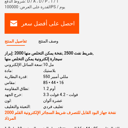
شروط الدفع: D / A ، D / P ، T / T
القدرة على العرض: 100000PS / يوم
احصل على أفضل سعر
وصف المنتج
تفاصيل المنتج
,
2500 شريط نفث
,
2000 نفخة يمكن التخلص منها
إبراز:
سيجارة إلكترونية يمكن التخلص منها
10 مل
سعة السائل الإلكتروني:
بلاستيك
مادة:
550 مللي أمبير
قدرة البطارية:
85 * 44 * 16
مقاس:
1.2 أوم
نطاق المقاومة:
3.3 فولت - 4.2 فولت
خرج الجهد:
عشرة ألوان
لون:
تغليف فردي
التعبئة والتغليف:
2000 نفخة جهاز البود القابل للتصرف شريط السجائر الإلكترونية القلم
المرذاذ