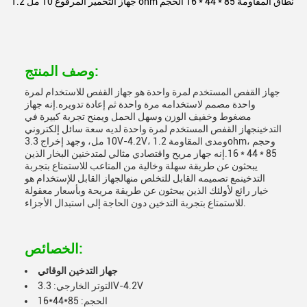
جهاز التخمير المرفوع 10 مل 1.2 ohm نطاق المقاومة 85 * 44 * 16 الحجم
وصف المنتج:
جهاز القفص المستخدم لمرة واحدة هو جهاز القفص للاستخدام لمرة
واحدة مصمم لاستخدامه مرة واحدة ثم إعادة تدويره.إنه جهاز
مضغوط وخفيف الوزن وسهل الحمل ويمنح تجربة كبيرة في
التدخينجهاز القفص المستخدم لمرة واحدة لديه سعة سائل إلكتروني
10 مل، وجهد إخراج 3.3V-4.2V، ومدى المقاومة 1.2ohm، وحجم
85 * 44 * 16.إنه جهاز مريح واقتصادي مثالي لمتدخنين البخار الذين
يبحثون عن طريقة سهلة وخالية من المتاعب للاستمتاع بتجربة
التدخينمع تصميمه القابل للتخلص منهالجهاز القابل للإستخدام هو
خيار رائع لأولئك الذين يبحثون عن طريقة مريحة وبأسعار معقولة
للاستمتاع بتجربة التدخين دون الحاجة إلى استبدال الأجزاء.
الخصائص:
جهاز التدخين الوقائي
التوتر الخارجي: 3.3V-4.2V
الحجم: 85*44*16