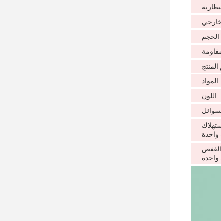
بطارية
لخارجي
الحجم
مقاومة
المنتج
المواد
اللون
سوائل
ستهلاك
 واحدة
القفص
 واحدة