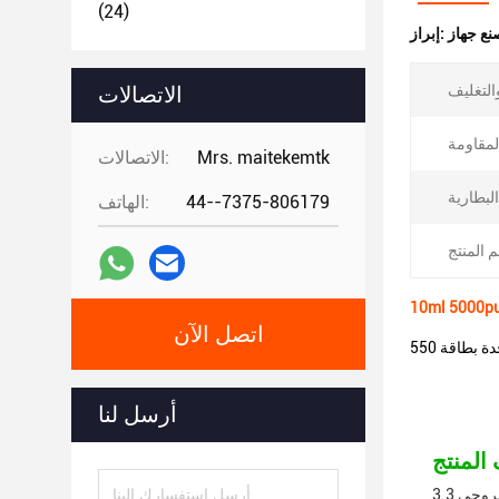
(24)
إبراز:
الاتصالات
Mrs. maitekemtk
الاتصالات:
44--7375-806179
الهاتف:
اتصل الآن
أرسل لنا
الجهاز المستخدم لمرة واحدة هو الجهاز المثالي الذي يوفر لك تجربة التدخين الالكتروني المريحة والخالية من المتاعبوجهد خروجي 3.3V-4.2V. يبلغ حجمها