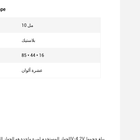
cbd القابل ل
10 مل
بلاستيك
85 * 44 * 16
عشرة ألوان