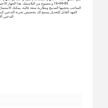
85*44*16 و مصنوع من البلاستيك. هذا الجهاز 
المتاعب.بحجمها المدمج وبطارية سعة عالية، يمكنك الاستمتاع 
الجهد القابل للتعديل يسمح لك بتخصيص تجربة التدخين لإيجاد
التدخين الالكتروني مريحة وخالية من المتاعب، ثم جهاز القفص المستخدم هو الخيار المثالي بالنسبة لك.