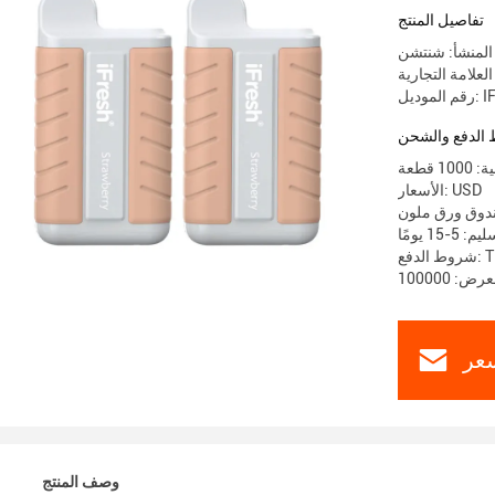
تفاصيل المنتج
المنشأ: شنتشن
IFB-21
الدفع والشحن
 قطعة
الأسعار: USD
ندوق ورق ملون
-15 يومًا
T / 
عر
وصف المنتج