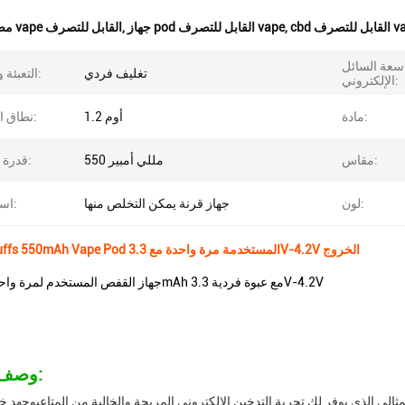
لتصرف vape
,
جهاز pod القابل للتصرف vape
,
مصنع جهاز vape القابل للتصرف
سعة السائل
تغليف فردي
التعبئة والتغليف:
الإلكتروني:
مادة:
1.2 أوم
نطاق المقاومة:
مقاس:
550 مللي أمبير
قدرة البطارية:
لون:
جهاز قرنة يمكن التخلص منها
اسم المنتج:
10ml 5000puffs 550mAh Vape Pod المستخدمة مرة واحدة مع 3.3V-4.2V الخروج
جهاز القفص المستخدم لمرة واحدة بطاقة 550mAh مع عبوة فردية 3.3V-4.2V
وصف المنتج: