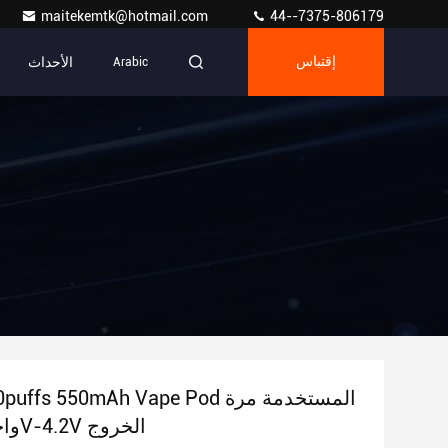
maitekemtk@hotmail.com
44--7375-806179
الأحداث
إقتباس
Arabic
10ml 5000puffs 550mAh Vape Pod ا
واحدة مع 3.3V-4.2V الخروج