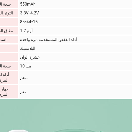
550mAh
سعة ال
3.3V-4.2V
التوتر ا
85*44*16
1.2 أوم
نطاق ال
أداة القفص المستخدمة مرة واحدة
اسم 
البلاستيك
عشرة ألوان
10 مل
سعة ال
أداة ا
نعم..
لمرة
جهاز 
نعم..
لمرة