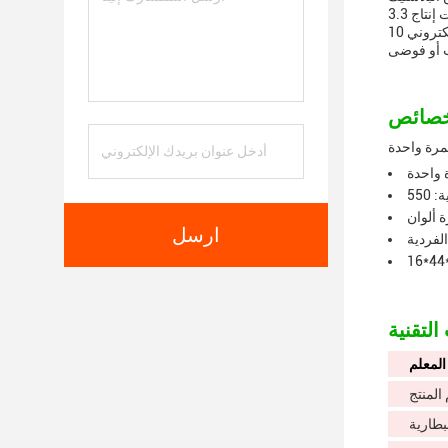
ومتاحة في عشرة ألوان،توفير مجموعة متنوعة من الخيارات للمستخدمينجهاز السجائر الإلكترونية المستخدمة مرة واحدة هذا لديه فولت إنتاج 3.3V-4.2V
و سعة سائل إلكتروني 10ml.مما يجعلها خيار مثالي لأولئك الذين يرغبون في تجربة جهاز التدخين دون القيام باستثمار كبيرهذا الجهاز القابل للإستخدام مرة
رة واحدة
 واحدة
 ألوان
ارسل
 الفردية
المعلم
المنتج
بطارية