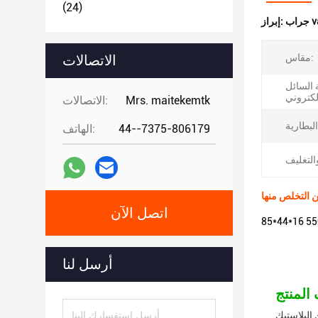
(24)
إبراز:
مقاس:
الاتصالات
السائل
Mrs. maitekemtk
الاتصالات:
44--7375-806179
الهاتف:
اتصل الآن
أرسل لنا
البلاستيك