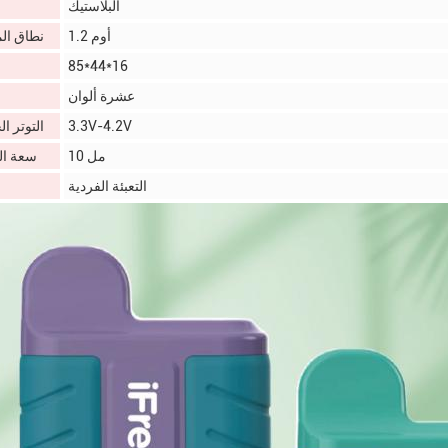
البلاستيك
1.2 أوم
نطاق ال
85*44*16
عشرة ألوان
3.3V-4.2V
التوتر ا
10 مل
سعة ال
التعبئة الفردية