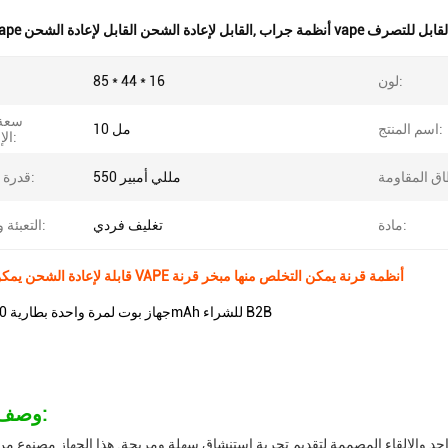
ظمة جراب vape القابل للتصرف
,
جراب vape القابل لإعادة الشحن القابل لإعادة الشحن
لون:
85 * 44 * 16
سعة 
اسم المنتج:
10 مل
الإلكتروني:
550 مللي أمبير
قدرة البطارية:
مادة:
تغليف فردي
التعبئة والتغليف:
قابلة لإعادة الشحن يمكن التخلص منها VAPE أنظمة قرنة يمكن التخلص منها مبخر قرنة
85*44*16 جهاز بوت لمرة واحدة بطارية 550mAh للشراء B2B
وصف المنتج:
د والإلقاء المصممة لتقديم تجربة استنشاق سهلة ومريحة. هذا الجهاز مصنوع من 