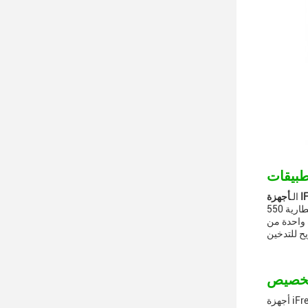
الـ
الجودة بقدرة بطارية 550mAh ومدى المقاومة 1.2ohm.مع حجم 85*44*16، فإنه يوفر جهد خروجي 3.3V-4.2V. تم تصميمه للاستخدام المفرد ، مما
 iFresh هو