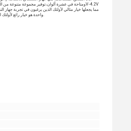
واحدة هو خيار رائع لأولئك الذين هم جدد في التدخين الالكتروني، ويقدم تجربة التدخين الكاملة دون أي متاعب أو فوضى.