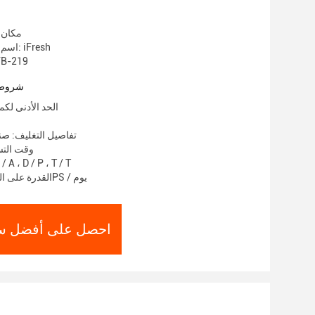
مكان 
اسم العلامة التجارية: iFresh
رقم الموديل: 9
شروط 
الحد الأدنى لكمية: 1000
تفاصيل التغليف: ص
وقت التسليم: 5
شروط الدفع: A ، D / P ، T / T
القدرة على العرض: 100000PS / يوم
احصل على أفضل س