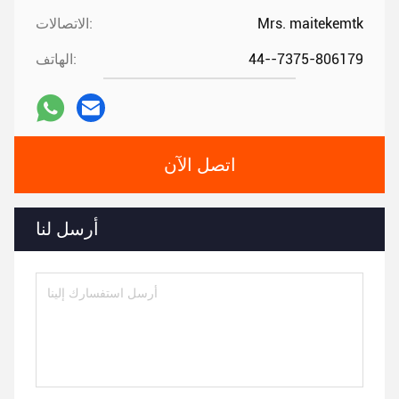
Mrs. maitekemtk
الاتصالات:
44--7375-806179
الهاتف:
اتصل الآن
أرسل لنا