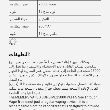
25000 نفخة
عمر البطارية
15 لون متاح
اللون
النوع-ج
ميناء الشحن
900mAh
سعة البطارية
15 طعم متاح
نكهة
التطبيقات:
مع منفذ الشحن من النوع C، يمكنك بسهولة إعادة شحن هذا
النيكوتين المتبخّر القابل لإعادة الاستخدام والاستمتاع بما يصل إلى
25000 نفخة قبل الحاجة إلى إعادة الشحن.عمر البطارية لهذا الجهاز
مثير للإعجاب حقا، مما يجعلها ضرورية لأولئك الذين يحبون التدخين
أثناء التنقل.
سواء كنت تفضل مستويات نيكوتين عالية أو منخفضة، هذا الـ (فايب)
القابل لإعادة الاستخداممما يجعله جهازًا متعدد الاستخدامات يمكنه
تلبية احتياجاتك الخاصة.
The MEMERS VAPE XSORB ME25000 PUFFS See Through
Vape True is not just a regular vaping device - it is a
rechargeable nicotine vaporizer that is designed to provide