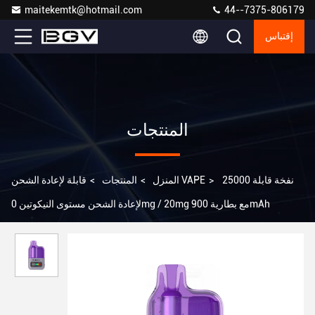
maitekemtk@hotmail.com
44--7375-806179
إقتباس
المنتجات
25000 نفخة قابلة
>
قابلة لإعادة الشحن VAPE
المنزل
>
المنتجات
>
لإعادة الشحن مستوى النيكوتين 0mg / 20mg مع بطارية 900mAh