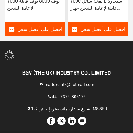
7000 نفخة سائل E سيجارة
7000 بوف 8000 بوف قابلة
قابلة لإعادة الشحن جهاز
لإعادة الشحن
vaping E سائل القلم vaping
مرة واحدة
احصل على أفضل سعر
احصل على أفضل سعر
BGV (THE UK) INDUSTRY CO., LIMITED
maitekemtk@hotmail.com
44--7375-806179
1-2 شارع ساغار، مانشستر، إنجلترا، M8 8EU