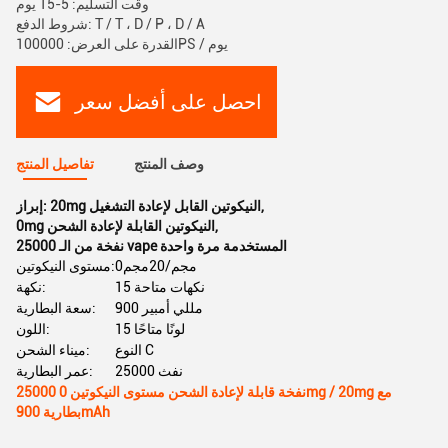
وقت التسليم: 5-15 يوم
شروط الدفع: T / T ، D / P ، D / A
القدرة على العرض: 100000PS / يوم
احصل على أفضل سعر
وصف المنتج
تفاصيل المنتج
,
20mg النيكوتين القابل لإعادة التشغيل
إبراز:
,
0mg النيكوتين القابلة لإعادة الشحن
25000 نفخة من الـ vape المستخدمة مرة واحدة
0مجم/20مجم
مستوى النيكوتين:
15 نكهات متاحة
نكهة:
900 مللي أمبير
سعة البطارية:
15 لونًا متاحًا
اللون:
النوع C
ميناء الشحن:
25000 نفث
عمر البطارية:
25000 نفخة قابلة لإعادة الشحن مستوى النيكوتين 0mg / 20mg مع
بطارية 900mAh