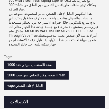
you with a seamless vaping experienceمع بطارية بطاقة
900mAh، يمكنك توقع ساعات طويلة من التدخين دون القلق من
نفاد الطاقة.
هذا النيكوتين القابل لإعادة الشحن مثالي لمجموعة متنوعة من
المناسبات والسيناريوهات سواء كنت محترف مشغول يحتاج إلى
علاج سريع للنيكوتين خلال فترات الاستراحة من العملأو مستخدماً
غير رسمي يستمتع بالاسترخاء مع جلسة جيدة، هذا الجهاز مثالي لك
بشكل عام، MEMERS VAPE XSORB ME25000 PUFFS See
Through Vape True أمر لا بد منه لأي شخص يحب التدخينومحطة
شحن سهلة الاستخدام، هذا الـ (وايب) القابل لإعادة الاستخدام هو
جهاز يمكنه تلبية احتياجاتك المحددة
Tags:
1000 نفخة للاستعمال مرة واحدة
5000 نفخة يمكن التخلص منها فيب iFresh
vape القابل لإعادة الشحن
الاتصالات