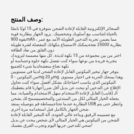
وصف المنتج:
السجائر الإلكترونية القابلة لإعادة الشحن متوفرة في 15 لونًا نابضًا
بالحياة لتتناسب مع أسلوبك وشخصيتك. يزود الجهاز ببطارية قوية
بقوة 900mAh ، مما يضمن تجربة التدخين الطويلة الأمد.مع عمر
بطارية 25000 نفخةيمكنك الاستمتاع بنكهاتك المفضلة لفترة طويلة
دون القلق من نفاد الطاقة
اختر من بين مجموعة من 15 نكهة لذيذة، كل منها مصممة لتزويدك
بتجربة فريدة من نوعها.سواء كنت تفضل نكهة حلوة وحساسة أو
نكهة نعناع منعشةلدينا شيء للجميع
يتوفر جهاز تبخير النيكوتين القابل لإعادة الشحن لدينا في مستويين
من النيكوتين - 0mg و 20mg. وهذا يمنحك الحرية في اختيار مستوى
النيكوتين الذي يناسب احتياجاتك بشكل أفضل.سواء كنت تحاول
الإقلاع عن التدخين أو تبحث عن بديل أقل ضرراًجهازنا قام بتغطيتك
الـ (فايب) القابل لإعادة الاستخدام سهل الاستخدام والصيانة، مما
يجعله الخيار المثالي لكل من المبتدئين والمختصينيسمح لك بشحن
البطارية عندما تحتاجببساطة قم بتوصيله بمنفذ USB وانتظر حتى يتم
شحن الجهاز بالكامل قبل استخدامه مرة أخرى.
مع تصميمه الرقيق وبناءه عالي الجودة، آلة التبخير القابلة لإعادة
الشحن من النيكوتين هي الخيار المثالي لأي شخص يبحث عن بديل
صحي للتدخين.جربها اليوم وتجرب الفرق بنفسك!