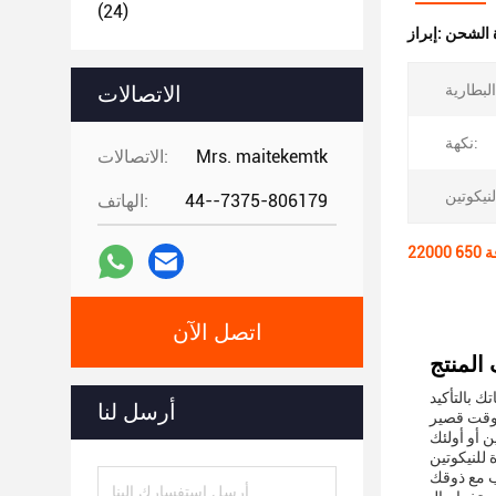
(24)
ة الشحن
إبراز:
الاتصالات
نكهة:
Mrs. maitekemtk
الاتصالات:
44--7375-806179
الهاتف:
اتصل الآن
أرسل لنا
 وقت قصير
لاع عن التدخين أو أولئك