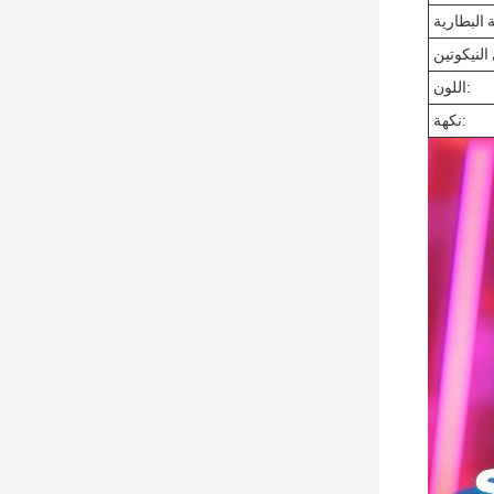
اللون:
نكهة: