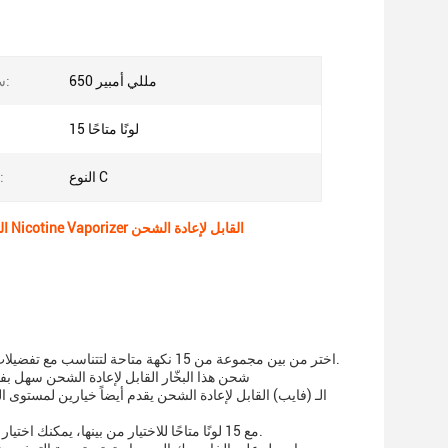
650 مللي أمبير
سعة البطارية:
15 لونًا متاحًا
النوع C
ميناء الشحن:
22000 نفخة بطارية بطاقة 650mAh قابلة لإعادة الاستخدام الـ Vape المستخدمة مرة واحدة / الـ Nicotine Vaporizer القابل لإعادة الشحن
اختر من بين مجموعة من 15 نكهة متاحة لتتناسب مع تفضيلات الذوق الخاصة بك سواء كنت تفضل نكهة التبغ الكلاسيكيةلدينا نكهة سترضي رغباتك بالتأكيد.
شحن هذا البخّار القابل لإعادة الشحن سهل 
مع 15 لونًا متاحًا للاختيار من بينها، يمكنك اختيار سيجارة إلكترونية قابلة لإعادة الشحن تناسب أسلوبك وشخصيتك.لدينا لون يتناسب مع ذوقك.