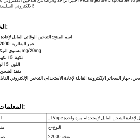
اختبر الراحة والرضا من التدخين الالكتروني باستخدام الـ Rechargeable Disposable Vape. احصل على الخاص بك الي
الالكتروني السلسة والمرضية!
الخصائص:
اسم المنتج: التدخين الوقائي القابل لإعاد
عمر البطارية: 22000 نفخة
مستوى النيكوتين: 0mg/20mg
نكهة: 15 نكهة متاحة
اللون: 15 لون متاح
منفذ الشحن:
شحن، جهاز السجائر الإلكترونية القابلة لإعادة الاستخدام، التدخين الإلكتروني القابل
المعلمات التقنية:
Va القابل لإعادة الشحن القابل لإستخدام مرة واحدة
ا
النوع-ج
منفذ الشحن:
22000 نفخة
عمر البطارية: