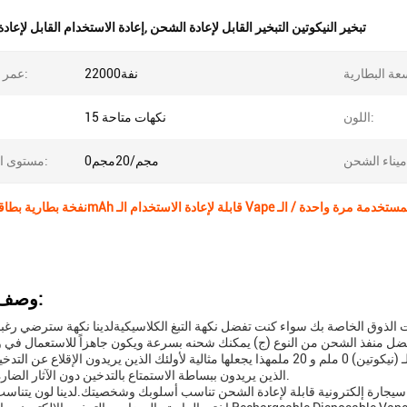
تبخير النيكوتين التبخير القابل لإعادة الشحن
,
إعادة الاستخدام القابل لإعاد
22000نفة
عمر البطارية:
اللون:
15 نكهات متاحة
0مجم/20مجم
مستوى النيكوتين:
وصف المنتج:
بفضل منفذ الشحن من النوع (ج) يمكنك شحنه بسرعة ويكون جاهزاً للاستعمال في
الـ (فايب) القابل لإعادة الشحن يقدم أيضاً خيارين لمستوى الـ (نيكوتين) 0 ملم و 20 ملمهذا يجعلها مثالية لأولئك الذين يريدون الإق
الذين يريدون ببساطة الاستمتاع بالتدخين دون الآثار الضارة للنيكوتين.