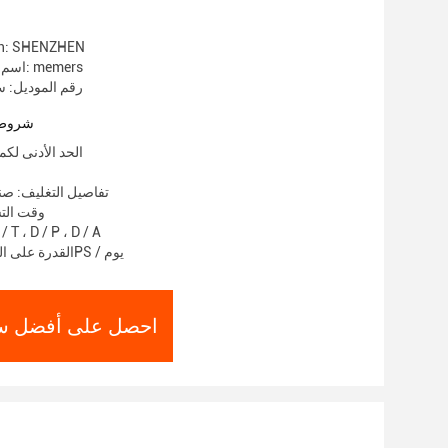
Nicotine Vaporizer القابل لإعادة الشحن
gin: SHENZHEN
اسم العلامة التجارية: memers
رقم الموديل: سوي
شروط 
الحد الأدنى لكمية: 1000
تفاصيل التغليف: ص
وقت التسليم:
شروط الدفع: T ، D / P ، D / A
القدرة على العرض: 100000PS / يوم
احصل على أفضل س