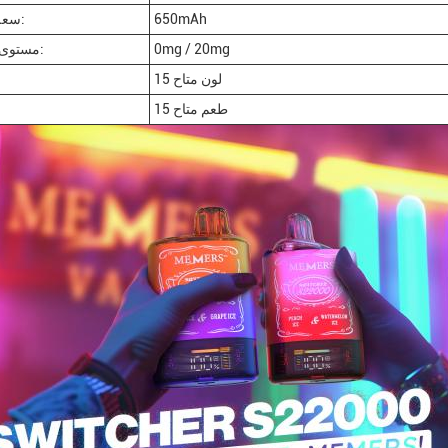
650mAh
سعة البطارية:
0mg / 20mg
مستوى النيكوتين:
15 لون متاح
15 طعم متاح