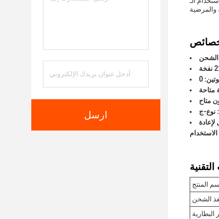
وم واستمتع بتجربة التدخين
ة الشحن
 نوع-ج
ارسل
 لإعادة
الاستخدام
سم المنتج