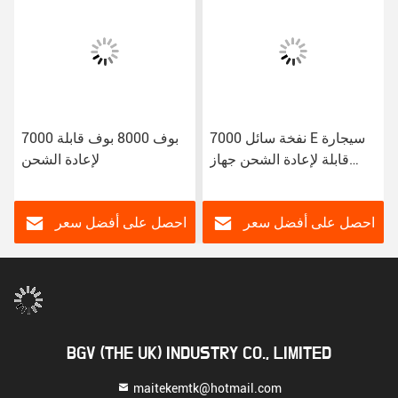
7000 نفخة سائل E سيجارة
7000 بوف 8000 بوف قابلة
قابلة لإعادة الشحن جهاز
لإعادة الشحن
vaping E سائل القلم vaping
مرة واحدة
احصل على أفضل سعر
احصل على أفضل سعر
BGV (THE UK) INDUSTRY CO., LIMITED
maitekemtk@hotmail.com