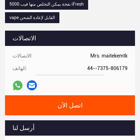
5000 نفخة يمكن التخلص منها فيب iFresh
vape القابل لإعادة الشحن
الاتصالات
Mrs. maitekemtk
الاتصالات:
44--7375-806179
الهاتف:
اتصل الآن
أرسل لنا