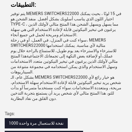
التطبيقات:
يتم توفير MEMERS SWITCHERS22000 في 15 لونًا ، بحيث يمكنك
اختيار اللون الذي يناسب أسلوبك بشكل أفضل. منفذ الشحن هو
TYPE-C ، مما يسهل ويسهل الشحن.هذا المنتج مثالي لأولئك الذين
يرغبون في تبخير النيكوتين قابلة لإعادة الاستخدام التي هي سهلة
الاستخدام ومريحة لحمل في جميع أنحاء.
سواء كنت في المنزل، في العمل، أو في رحلة، MEMERS
SWITCHERS22000 مثالية لأي مناسبة. يمكنك استخدامها
للاسترخاء والاسترخاء بعد يوم طويل، للاستمتاع بالراحة خلال يوم
عملك،أو لإضافة بعض النكهة إلى تجمعاتك الاجتماعيةهذا المنتج
مثالي لأولئك الذين يرغبون في تبخير النيكوتين متعدد الاستخدامات
وسهل الاستخدام والذي يمكن استخدامه في مجموعة متنوعة من
السيناريوهات.
بشكل عام، الـ MEMERS SWITCHERS22000 هو خيار رائع لأي
شخص يريد تبخير النيكوتين قابلة لإعادة الاستخدام سهلة الاستخدام،
مريحة، ومتعددة الاستخدامات.سواء كنت مستخدماً متمرساً أو بدأت
للتو، هذا المنتج مثالي لأي شخص يريد أن يستمتع بتجربة التدخين
دون القلق من نفاد البطارية.
Tags:
1000 نفخة للاستعمال مرة واحدة