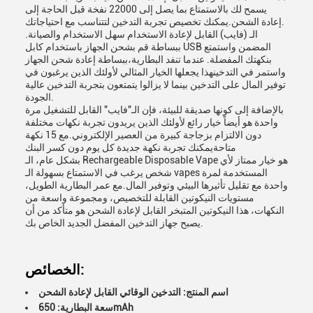
يسمح لك بالاستمتاع بما يصل إلى 22000 نفخة قبل الحاجة إلى
إعادة الشحن.يمكنك تخصيص تجربة التدخين لتتناسب مع احتياجاتك.
الـ (فايب) القابل لإعادة الاستخدام سهل الاستخدام والصيانة.
ببساطة قم بشحن الجهاز باستخدام كابل USB المضمن واستمتع
بنكهتك المفضلة. عندما تنفد البطارية،ببساطة إعادة شحن الجهاز
واستمر في التدخينهذا يجعلها الخيار المثالي لأولئك الذين يرغبون في
توفير المال على التدخين بينما لا يزالوا يتمتعون بتجربة التدخين عالية
الجودة.
بالإضافة إلى كونها صديقة للبيئة، فإن الـ"فايب" القابل للتشغيل مرة
واحدة هو أيضاً خيار رائع لأولئك الذين يريدون تجربة نكهات مختلفة
دون الالتزام بزجاجة كبيرة من العصير الإلكتروني.مع 15 نكهة
متاحةيمكنك تجربة نكهة جديدة كل يوم دون كسر البنك
بشكل عام، الـ Rechargeable Disposable Vape هو خيار ممتاز لأي
شخص يرغب في الاستمتاع بسهولة الـ vapes المستخدمة لمرة
واحدة مع تقليل تأثيرها البيئي وتوفير المال.مع عمر البطارية الطويل،
مستويات النيكوتين القابلة للتخصيص، ومجموعة واسعة من
النكهات، هذا النيكوتين المتبخر القابل لإعادة الشحن هو متأكد من أن
يصبح جهاز التدخين المفضل الجديد الخاص بك.
الخصائص:
اسم المنتج: التدخين الوقائي القابل لإعادة الشحن
سعة البطارية: 650mAh