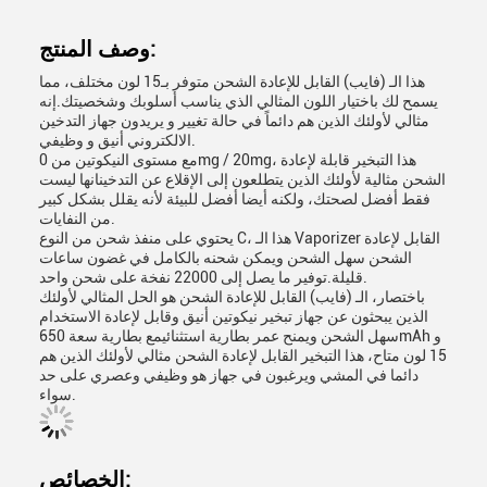
وصف المنتج:
هذا الـ (فايب) القابل للإعادة الشحن متوفر بـ15 لون مختلف، مما
يسمح لك باختيار اللون المثالي الذي يناسب أسلوبك وشخصيتك.إنه
مثالي لأولئك الذين هم دائماً في حالة تغيير و يريدون جهاز التدخين
الالكتروني أنيق و وظيفي.
مع مستوى النيكوتين من 0mg / 20mg، هذا التبخير قابلة لإعادة
الشحن مثالية لأولئك الذين يتطلعون إلى الإقلاع عن التدخينانها ليست
فقط أفضل لصحتك، ولكنه أيضا أفضل للبيئة لأنه يقلل بشكل كبير
من النفايات.
يحتوي على منفذ شحن من النوع C، هذا الـ Vaporizer القابل لإعادة
الشحن سهل الشحن ويمكن شحنه بالكامل في غضون ساعات
قليلة.توفير ما يصل إلى 22000 نفخة على شحن واحد.
باختصار، الـ (فايب) القابل للإعادة الشحن هو الحل المثالي لأولئك
الذين يبحثون عن جهاز تبخير نيكوتين أنيق وقابل لإعادة الاستخدام
سهل الشحن ويمنح عمر بطارية استثنائيمع بطارية سعة 650mAh و
15 لون متاح، هذا التبخير القابل لإعادة الشحن مثالي لأولئك الذين هم
دائما في المشي ويرغبون في جهاز هو وظيفي وعصري على حد
سواء.
الخصائص: