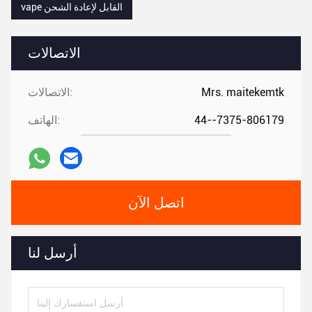
vape القابل لإعادة الشحن
الاتصالات
Mrs. maitekemtk
الاتصالات:
44--7375-806179
الهاتف:
اتصل الآن
أرسل لنا