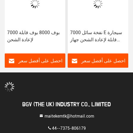
7000 نفخة سائل E سيجارة
7000 بوف 8000 بوف قابلة
قابلة لإعادة الشحن جهاز
لإعادة الشحن
vaping E سائل القلم vaping
مرة واحدة
احصل على أفضل سعر
احصل على أفضل سعر
BGV (THE UK) INDUSTRY CO., LIMITED
maitekemtk@hotmail.com
44--7375-806179