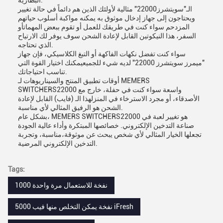
البطارية.
الـ"سويتشرز22000" مثالية لأولئك الذين هم دائماً في حالة تغيير
ويحتاجون إلى جهاز إدخال موثوق به يمكنه مواكبة أسلوب حياتهم
المزدحم سواء كنت في طريقك للعمل أو تقوم ببعض المهماتأو
السفر، هذا النيكوتين القابل لإعادة الشحن سوف يوفر لك الارتياح
الذي تحتاجه.
سواء كنت تفضل نكهات الفاكهة أو التبغ الكلاسيكي، فإن جهاز
"ميمرز سويتشرز 22000" لديه شيء للجميعيمكنك اختيار القوة التي
تناسب احتياجاتك.
أوقات تطبيق المنتج والسيناريوهات لـ MEMERS
SWITCHERS22000 واسعة سواء كنت في حفلة، خارج مع
الأصدقاء، أو مجرد الاسترخاء في المنزلهذا الـ (فايب) القابل لإعادة
الشحن هو الرفيق المثالي لأي مناسبة.
بشكل عام، MEMERS SWITCHERS22000 هو تغيير لعبة في
صناعة التدخين الإلكتروني. خصائصها المبتكرة وأداء عالية الجودة
تجعلها الخيار المثالي لأي شخص يبحث عن موثوقة،مناسبة، وتجربة
التدخين الإلكتروني المرضية.
Tags:
1000 نفخة للاستعمال مرة واحدة
5000 نفخة يمكن التخلص منها فيب iFresh