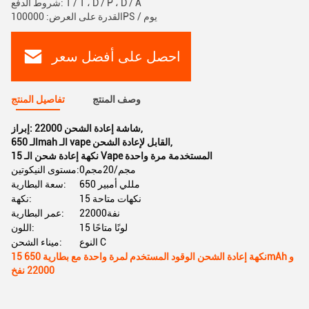
شروط الدفع: T / T ، D / P ، D / A
القدرة على العرض: 100000PS / يوم
احصل على أفضل سعر
وصف المنتج
تفاصيل المنتج
,
22000 شاشة إعادة الشحن
إبراز:
,
الـ 650mah الـ vape القابل لإعادة الشحن
15 نكهة إعادة شحن الـ Vape المستخدمة مرة واحدة
0مجم/20مجم
مستوى النيكوتين:
650 مللي أمبير
سعة البطارية:
15 نكهات متاحة
نكهة:
22000نفة
عمر البطارية:
15 لونًا متاحًا
اللون:
النوع C
ميناء الشحن:
15 نكهة إعادة الشحن الوقود المستخدم لمرة واحدة مع بطارية 650mAh و
22000 نفخ