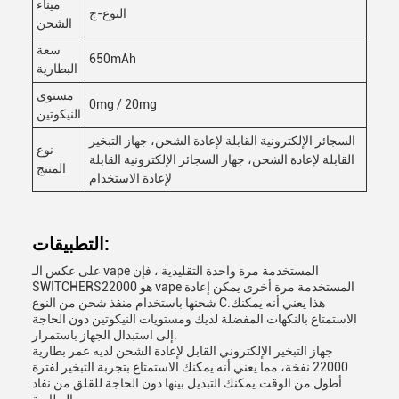
ميناء
النوع-ج
الشحن
سعة
650mAh
البطارية
مستوى
0mg / 20mg
النيكوتين
السجائر الإلكترونية القابلة لإعادة الشحن، جهاز التبخير
نوع
القابلة لإعادة الشحن، جهاز السجائر الإلكترونية القابلة
المنتج
لإعادة الاستخدام
التطبيقات:
على عكس الـ vape المستخدمة مرة واحدة التقليدية ، فإن
SWITCHERS22000 هو vape المستخدمة مرة أخرى يمكن إعادة
شحنها باستخدام منفذ شحن من النوع C.هذا يعني أنه يمكنك
الاستمتاع بالنكهات المفضلة لديك ومستويات النيكوتين دون الحاجة
إلى استبدال الجهاز باستمرار.
جهاز التبخير الإلكتروني القابل لإعادة الشحن لديه عمر بطارية
22000 نفخة، مما يعني أنه يمكنك الاستمتاع بتجربة التبخير لفترة
أطول من الوقت.يمكنك التبديل بينها دون الحاجة للقلق من نفاد