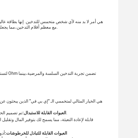
مع معظم أقلام التدخين،مما يجعلها الخيار المثالي لأولئك الذين يرغبون في الاستمتاع بسوائلهم الإلكترونية المفضلة أثناء التنقل.
تم تصميم الحشرات لتكون قابلة للاستبدال بسهولة، مما يجعل من السهل التبديل بين النكهات المختلفة.
العبوات القابلة للاستبدال:
العبوات القابلة للتبادل للخرطوشات:
أدو