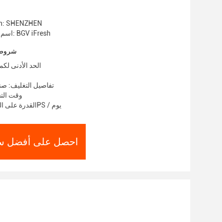
gin: SHENZHEN
اسم العلامة التجارية: BGV iFresh
شروط 
الحد الأدنى لكمية: 1000
تفاصيل التغليف: ص
وقت التسليم:
القدرة على العرض: 100000PS / يوم
احصل على أفضل س