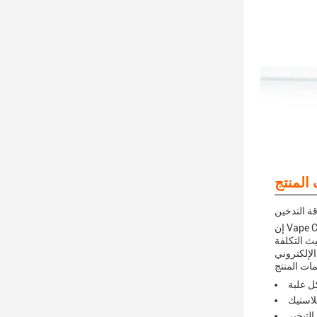
ة التدخين
إن Vape Cartridge Pod هو منتج لا بد أن يكون لديه جميع عشاق التدخين الالكتروني. مع مادة البلاستيك المقاومة والمتوافقة مع أقلام التدخين الالكتروني ،
وفعال من حيث التكلفة
بلاستيك
التبخير