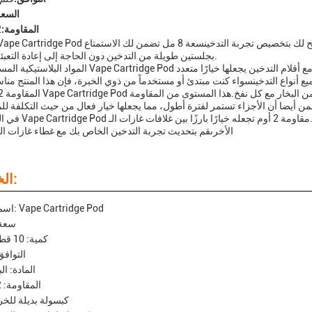
السعة
المقاومة:
2
بجلستين طويلة من التدخين دون الحاجة إلى إعادة التعبئة المتكررة.
المواد البلاستيكية المستخدمة في Vape Cartridge Pod تضمن المتانة ، مما يجعلها منتجًا موثوقًا ودائمً
في الختام ، فإن Vape Cartridge Pod هو منتج عال
الأخرىقم بتحديث تجربة التدخين الخاص بك مع غطاء غازات الت
الخصائص:
اسم المنتج: Vape Cartridge Pod
سعة: 8 
كمية: 10 قطع/عبوة
التوافق
المادة: ال
المقاومة: 1.2 أوم
كبسولة بديلة لل