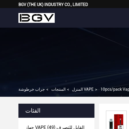
BGV (THE UK) INDUSTRY CO., LIMITED
>
جراب خرطوشة VAPE
المنزل
>
المنتجات
>
الفئات
جهاز VAPE القابل للتصرف
(49)