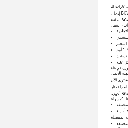
BGV 
بطاقة BGV iFresh Vape Cartridge هي أمر لا بد منه لأي شخص متحمس للتدخين. إنها بطاقة عالية الجودة وقابلة لإعادة التعبئة ويمكن استبدالها متوافقة
لتجارية
نتشن
التبخير
1. أوم
بلاستيك
 تجربة التدخين السلسة والمرضية،بينما
شتري الآن
أجهزة BGV iFresh Cartridge Replacement Pods هي الخيار المثالي لمتخممي الـ "إي بي في" الذين يبحثون عن طريقة مريحة وفعالة من حيث التكلفة
:
أجزاء BGV iFresh قابلة لإعادة التعبئة، مما يسمح لك بتوفير المال وتقليل النفايات من خلال إعادة تعبئتها بسوائلك
مختلفة