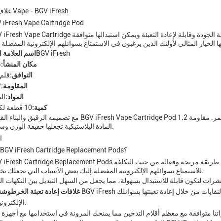
غلاف غازات الـ Vape - BGV iFresh
إدخال iFresh Vape Cartridge Pod
BGV iFresh
اسم العلامة ا
مكان المنشأ:
ش
التوافق:
قلم 
المقاومة:
2
المواد:
ال
كمية:
10 قطعة لكل علبة
مع تصميمه الرقيق والبناء القوي، تم بناء BGV iFresh Vape Cartridge Pod لتستمر. مقاومة 1.2 Ohm تضمن
المادة البلاستيكية تجعلها خفيفة الوزن وسهلة الحمل.
ا
لماذا تختار BGV iFresh Cartridge Replacement Pods؟
للاستمتاع بسوائلهم الإلكترونية المفضلة.إليك بعض الأسباب التي تجعلك تختار كبسولة:
غلافات إعادة تعبئة الخرطوشة
الإلكترونية المفضلة.
اتنا متوافقة مع معظم أقلام التدخين مما يمنحك المرونة في استخدامها مع أجهزة 