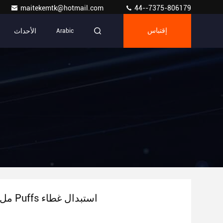
maitekemtk@hotmail.com
44--7375-806179
الأحداث
إقتباس
Arabic
20 مل 12000 Puffs استبدال غطاء