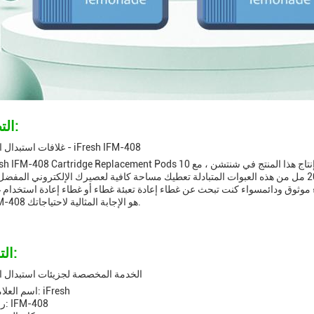
التطبيقات:
غلافات استبدال الخرطوشة - iFresh IFM-408
أجزاء / حزمة ويتميز بـ 106 * 43.5*22.5 حجم، سعة 20 مل من هذه العبوات المتبادلة تعطيك مساحة كافية لعصيرك الإلكتروني 
اء موثوق ودائمسواء كنت تبحث عن غطاء إعادة تعبئة غطاء أو غطاء إعادة استخدام 
iFresh IFM-408 هو الإجابة المثالية لاحتياجاتك.
التخصيص:
الخدمة المخصصة لجزيئات استبدال 
اسم العلامة التجارية: iFresh
رقم النموذج: IFM-408