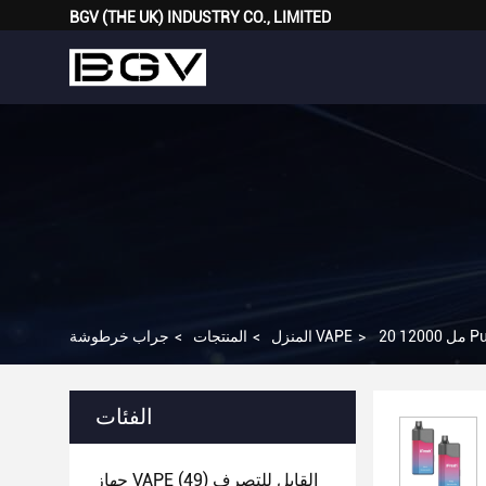
BGV (THE UK) INDUSTRY CO., LIMITED
>
جراب خرطوشة VAPE
المنزل
>
المنتجات
>
الفئات
جهاز VAPE القابل للتصرف
(49)