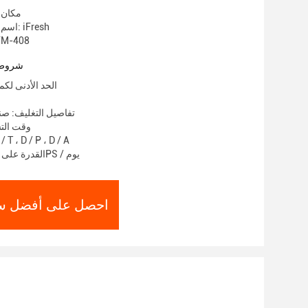
مكان 
اسم العلامة التجارية: iFresh
رقم الموديل: 08
شروط 
الحد الأدنى لكمية: 1000
تفاصيل التغليف: ص
وقت التسليم:
شروط الدفع: T ، D / P ، D / A
القدرة على العرض: 10000PS / يوم
احصل على أفضل س