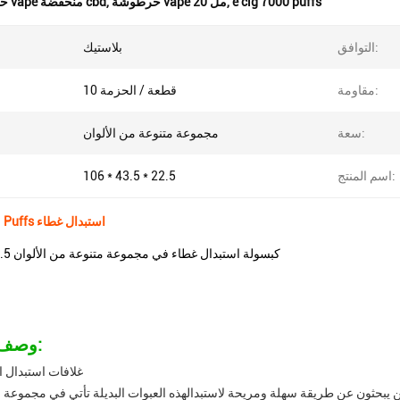
e cig 7000 puffs
,
خرطوشة vape 20 مل
,
خرطوشة vape منخفضة cbd
التوافق:
بلاستيك
مقاومة:
10 قطعة / الحزمة
سعة:
مجموعة متنوعة من الألوان
اسم المنتج:
106 * 43.5 * 22.5
20 مل 12000 Puffs استبدال غطاء
106*43.5*22.5 كبسولة استبدال غطاء في مجموعة متنوعة من الألوان
وصف المنتج:
غلافات استبدال
لذين يبحثون عن طريقة سهلة ومريحة لاستبدالهذه العبوات البديلة تأتي في مجموعة