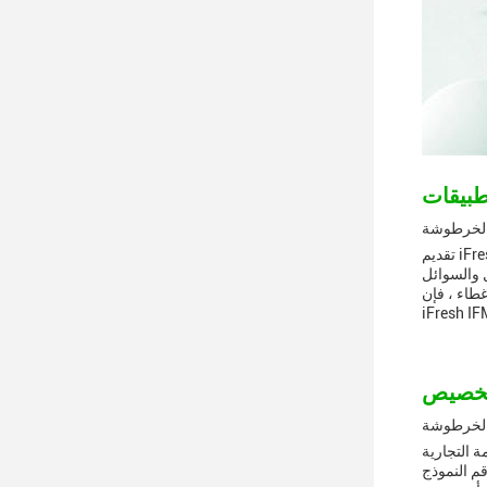
تقديم iFresh IFM-408 Cartridge Replacement Pods طريقة مريحة وفعالة لاستبدال غلاف القلم الخاص بك. يتم إنتاج هذا المنتج في شنتشن ، مع 10
المفضل والسوائل
غطاء ، فإن
الخرطوشة