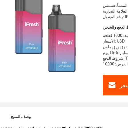
المنشأ: شنتشن
IFM-4
الدفع والشحن
 قطعة
الأسعار: USD
ندوق ورق ملون
 5-15 يوم
T / 
عر
وصف المنتج