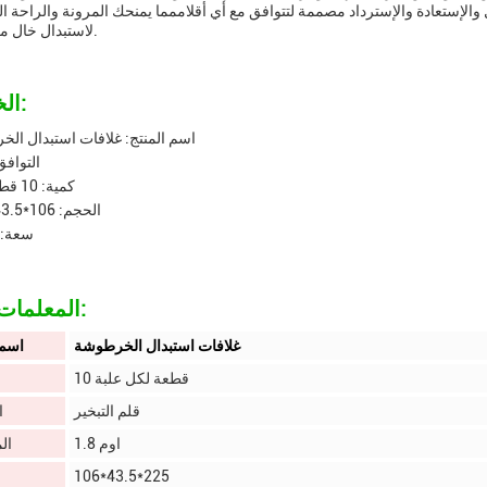
4*225أدواتنا القابلة للاستبدال والإستعادة والإسترداد مصممة لتتوافق مع أي أقلاممما يمنحك المرونة والراحة
لاستبدال خال من المتاعب.
الخصائص:
اسم المنتج: غلافات استبدال ال
التوافق
كمية: 10 قطع/عبوة
الحجم: 106*43.5*22.5
سعة: 20 مل
المعلمات التقنية:
غلافات استبدال الخرطوشة
اسم 
10 قطعة لكل علبة
قلم التبخير
ا
1.8 اوم
ال
106*43.5*225