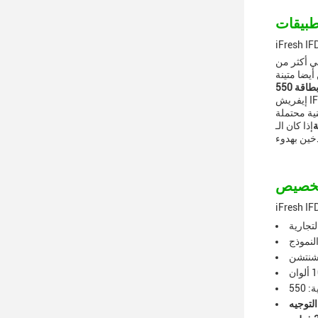
أيضا متينة
IF
ة
إذا كان الـ (iFresh IFD-102 TPD Vape) هو الخيار المثالي لك، احصل على الـ (iFresh IFD-102 TPD Vape) الخاص بك
iFresh I
 شنتشن
التوجيه