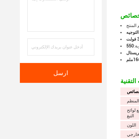
المنتج
لت
ة:
يستال
ارسل
خصائص
المنظم
 لوائح
التبغ
اللون
لخارجي