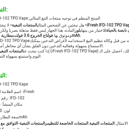
التطبيقات:
iFresh IFD-102 TPD Vape:المنتج المنظم في توجيه منتجات التبغ المثالي
iFresh IFD-102 TPD Va
* لا تبحثي أكثر من *
هل تبحثين عن الشخص المثالي
المنتجات التبغية
نابضة بالحياة
للاختيار من بينها
بلور
المادة، هذا الجهاز ليس فقط مذهلة بصريا ولكن 
.
بطارية بطاقة 550mAh
وموثوق بها.
فولتاج الخروج 3.6 فولت
مع
قه من قبل وكالة تنظيم التبغ لاستخدامه لأغراض التدخين.يمكنك
إيفريش D-102 TPD Vape
الاستمتاع بسهولة وفعالية التدخين دون القلق بشأن أي مخاطر أمنية محتملة.
إذا كنت تبحث عن
المنتجات التبغي
اليوم واستمتع بسهولة التدخين بهدوء.
التخصيص:
FD-102 TPD Vape
اسم العلامة التجارية: iFresh
رقم النموذج: IFD-102
مكان المنشأ:
لون: 10 ألوان
سعة البطارية: 550mAh
الامتثال:
المنتجات التبغية المنتجات الخاضعة للتنظيم
و
المنتجات التبغية-التوافق مع 