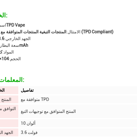
الخصائص:
TPD Vape
اسم 
المنتجات التبغية المنتجات المتوافقة مع التوجيه (TPD Compliant)
الامتثال:
الجهد الخارجي:
3.6 فو
550mAh
سعة البطاري
المواد:
كر
الحجم:
104×16ملم
المعلمات التقنية:
تفاصيل
ال
متوافقة مع TPD
المنتج 
التوافق مع
المنتج المتوافق مع توجيهات التبغ
10 ألوان
3.6 فولت
الجهد ا