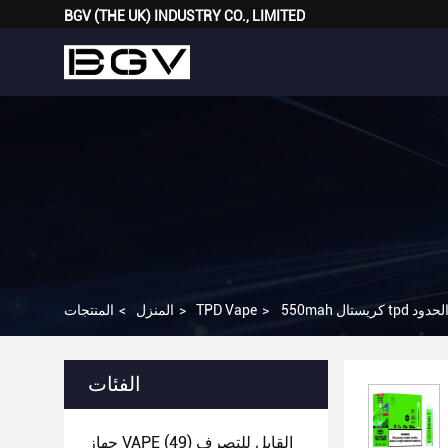
BGV (THE UK) INDUSTRY CO., LIMITED
>
TPD Vape
>
المنزل
>
المنتجات
الفئات
جهاز VAPE القابل للتصرف
(49)