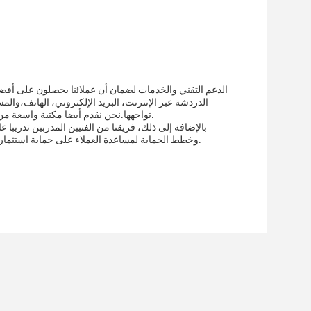
الدردشة عبر الإنترنت، البريد الإلكتروني، الهاتف،وا
تواجهها.نحن نقدم أيضا مكتبة واسعة من أدلة المستخدم والتدريبات لمساعدة العملاء على الحصول على أقصى استفادة من منتجاتهم.
بالإضافة إلى ذلك، فريقنا من الفنيين المدربين تدريبا
وخطط الحماية لمساعدة العملاء على حماية استثماراتهمنحن ملتزمون بتوفير خدمة عملاء ممتازة والتأكد من أن عملائنا راضون تماما عن شرائهم.