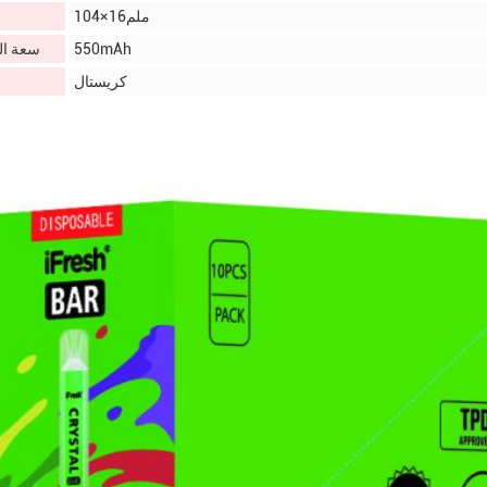
104×16ملم
550mAh
سعة ال
كريستال