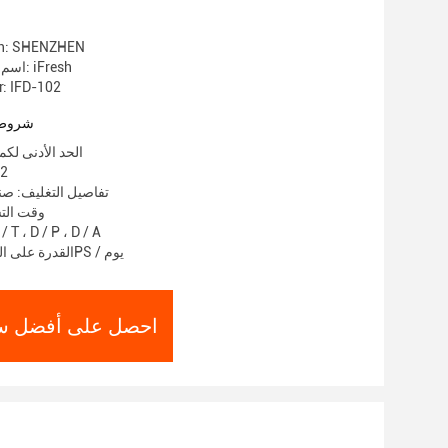
gin: SHENZHEN
اسم العلامة التجارية: iFresh
: IFD-102
شروط 
الحد الأدنى لكمية: 1000
الأ
تفاصيل التغليف: ص
وقت التسليم:
شروط الدفع: T ، D / P ، D / A
القدرة على العرض: 100000PS / يوم
احصل على أفضل س