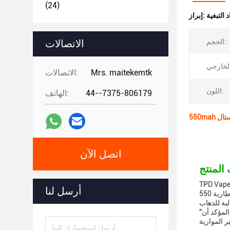
(24)
 التبغية
إبراز:
الحجم:
الاتصالات
Mrs. maitekemtk
الاتصالات:
اللون:
44--7375-806179
الهاتف:
اتصل الآن
هو منتج خاضع لتنظيم TPD ويتوافق مع جميع اللوائح ذات الصلة. إنه مصنوع من كريستال عالي الجودة ، مما يمنحه مظهرًا أنيقًا وأنيقًا من المؤكد
أرسل لنا
أن يحول الرؤوس.لديه جهد خروجي 3.6 فولت وسعة بطارية 550mAh، مما يجعلها خيارًا مثاليًا لأولئك الذين يبحثون عن تجربة استنشاق طويلة الأمد
"تيبد فايب" هو الخيار المثالي لأولئك الذين يبحثون عن تجربة التدخين الممتازة دون التنازل عن الجودة أو السلامةو سعة البطارية طويلة الأمد، من المؤكد أن