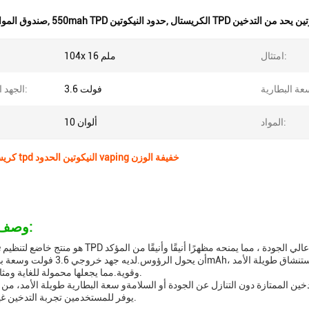
 TPD النيكوتين يحد من التدخين
,
550mah TPD حدود النيكوتين
,
صندوق المواد
امتثال:
104x 16 ملم
3.6 فولت
الجهد الخارجي:
المواد:
10 ألوان
550mah كريستال tpd النيكوتين الحدود vaping خفيفة الوزن
وصف المنتج:
TPD Vape 
وقوية.مما يجعلها محمولة للغاية ومثالية للذهاب.
يوفر للمستخدمين تجربة التدخين غير الموازية.