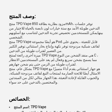
وصف المنتج:
منتج TPD Vape مزود بطارية بطاقة 850mAh، توفر جلسات
التدخين طويلة الأمد مع ستة خيارات لون نابضة بالحياة للاختيار من
بينهايمكن للمستخدمين تخصيص تجربة التدخين لتتناسب مع أسلوبهم
الشخصي.
منتج TPD Vape هو أيضًا مجموعة Pod قابل للتعبئة ، يحتوي على
لفائف شبكية مزدوجة توفر نكهة وإنتاج بخار استثنائي.توفير الكثير
من العصير لفترات طويلة من التدخين.
ميزة أخرى رائعة لمنتج TPD Vape هي منفذ الشحن من النوع C ،
مما يسمح بشحن سريع وفعال.لم يعد على المستخدمين الانتظار
لفترات طويلة من الزمن حتى يتم شحن جهازهم.
بشكل عام، منتج TPD Vape هو جهاز استثنائي يقدم أداءً متميزًا مع
الامتثال أيضًا للائحة الصارمة لمنتجات التبغ.لفائف مزدوجة الشبكة،
والحبوب القابلة لإعادة التعبئة، هذا الجهاز مثالي لكل من المبتدئين
والمختصين بالتدخين على حد سواء.
الخصائص:
اسم المنتج: TPD Vape