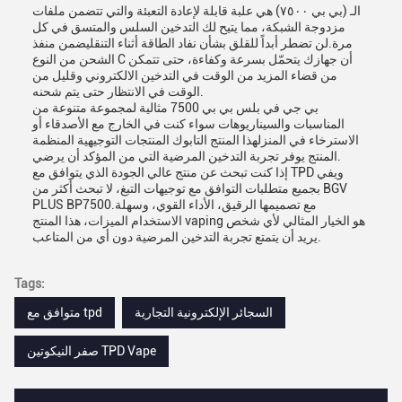
الـ (بي بي ٧٥٠٠) هي علبة قابلة لإعادة التعبئة والتي تتضمن ملفات
مزدوجة الشبكة، مما يتيح لك التدخين السلس والمتسق في كل
مرة.لن تضطر أبداً للقلق بشأن نفاد الطاقة أثناء التنقليضمن منفذ
الشحن من النوع C أن جهازك يتحمّل بسرعة وكفاءة، حتى تتمكن
من قضاء المزيد من الوقت في التدخين الالكتروني وقليل من
الوقت في الانتظار حتى يتم شحنه.
بي جي في بلس بي بي 7500 مثالية لمجموعة متنوعة من
المناسبات والسيناريوهات سواء كنت في الخارج مع الأصدقاء أو
الاسترخاء في المنزلهذا المنتج التابوك المنتجات التوجيهية المنظمة
المنتج يوفر تجربة التدخين المرضية التي من المؤكد أن يرضي.
إذا كنت تبحث عن منتج عالي الجودة الذي يتوافق مع TPD ويفي
بجميع متطلبات التوافق مع توجيهات التبغ، لا تبحث أكثر من BGV
PLUS BP7500.مع تصميمها الرقيق، الأداء القوي، وسهلة
الاستخدام الميزات، هذا المنتج vaping هو الخيار المثالي لأي شخص
يريد أن يتمتع تجربة التدخين المرضية دون أي من المتاعب.
Tags:
السجائر الإلكترونية التجارية
متوافق مع tpd
صفر النيكوتين TPD Vape