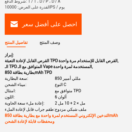
شروط الدفع: T / T ، D / P ، D / A
القدرة على العرض: 10000PS / يوم
احصل على أفضل سعر
وصف المنتج
تفاصيل المنتج
إبراز:
,
القرص القابل لإعادة التعبئة TPD القرص القابل للإستخدام مرة واحدة
,
الـ TPD المتوافق مع الـ Vape المستخدمة لمرة واحدة
بطارية بطاقة 850mAh TPD
850 مللي أمبير
سعة البطارية:
النوع C
ميناء الشحن:
متوافق مع TPD
امتثال:
6 ألوان
اللون:
2 مل × 2 + 10 مل
إعادة ملء سعة الحاوية:
ملف شبكي مزدوج
طقم جراب قابل لإعادة الملء:
التدخين الإلكتروني المستخدم لمرة واحدة مع بطارية بطاقة 850mAh
ومحفظات قابلة لإعادة الشحن