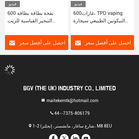
فيديو
فيديو
600غازات، TPD vaping
600 نفخة بطاقة بطاقة
النيكوتين الطبيعي سيجارة
التبخير القياسية للزيت
إلكترونية
الغليظ غير المذاق TPD
التبخير الأكثر شعبية بطاقة
التبخير
احصل على أفضل سعر
احصل على أفضل سعر
BGV (THE UK) INDUSTRY CO., LIMITED
maitekemtk@hotmail.com
44--7375-806179
1-2 شارع ساغار، مانشستر، إنجلترا، M8 8EU