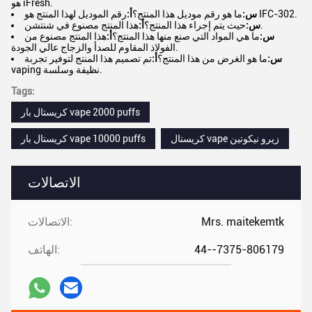
هو iFresh.
رقم الموديل لهذا المنتج هو IFC-302.
س:
ما هو رقم موديل هذا المنتج؟
أ:
هذا المنتج مصنوع في شنتشن.
س:
حيث يتم إجراء هذا المنتج؟
أ:
س:
ما هي المواد التي صنع منها هذا المنتج؟
أ:
هذا المنتج مصنوع من
الفولاذ المقاوم للصدأ والزجاج عالي الجودة.
س:
ما هو الغرض من هذا المنتج؟
أ:
تم تصميم هذا المنتج لتوفير تجربة
vaping نظيفة وسلسة.
Tags:
كريستال بار vape 2000 puffs
كريستال vape زيرو نيكوتين
كريستال بار vape 10000 puffs
الاتصالات
Mrs. maitekemtk
الاتصالات:
44--7375-806179
الهاتف: