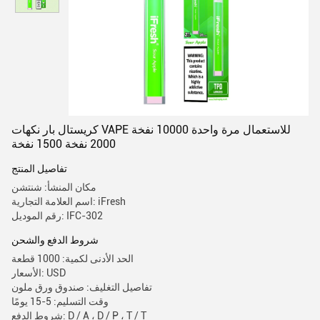
كريستال بار نكهات VAPE للاستعمال مرة واحدة 10000 نفخة
2000 نفخة 1500 نفخة
تفاصيل المنتج
مكان المنشأ: شنتشن
اسم العلامة التجارية: iFresh
رقم الموديل: IFC-302
شروط الدفع والشحن
الحد الأدنى لكمية: 1000 قطعة
الأسعار: USD
تفاصيل التغليف: صندوق ورق ملون
وقت التسليم: 5-15 يومًا
شروط الدفع: D / A ، D / P ، T / T