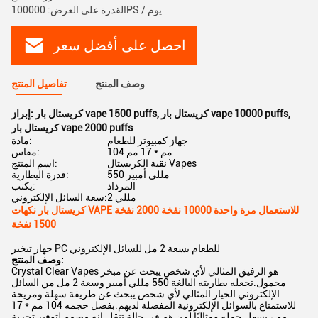
القدرة على العرض: 100000PS / يوم
احصل على أفضل سعر
وصف المنتج
تفاصيل المنتج
,
كريستال بار vape 10000 puffs
,
كريستال بار vape 1500 puffs
إبراز:
كريستال بار vape 2000 puffs
جهاز كمبيوتر للطعام
مادة:
104 مم * 17 مم
مقاس:
نقية الكريستال Vapes
اسم المنتج:
550 مللي أمبير
قدرة البطارية:
المرذاذ
يكتب:
2 مللي
سعة السائل الإلكتروني:
كريستال بار نكهات VAPE للاستعمال مرة واحدة 10000 نفخة 2000 نفخة
1500 نفخة
جهاز تبخير PC للطعام بسعة 2 مل للسائل الإلكتروني
وصف المنتج:
Crystal Clear Vapes هو الرفيق المثالي لأي شخص يبحث عن مبخر
محمول.تجعله بطاريته البالغة 550 مللي أمبير وسعة 2 مل من السائل
الإلكتروني الخيار المثالي لأي شخص يبحث عن طريقة سهلة ومريحة
للاستمتاع بالسوائل الإلكترونية المفضلة لديهم.بفضل حجمه 104 مم * 17
مم ، يسهل حمله ومثاليًا لمن هم في حالة تنقل.إنه مصمم لتوفير تجربة