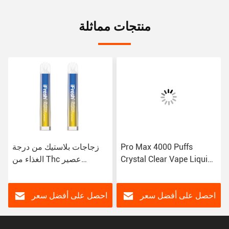
منتجات مماثلة
Pro Max 4000 Puffs
زجاجات بلاستيك من درجة
Crystal Clear Vape Liquid
الغذاء من Thc عصير
2ml VAPE السجائر
كريستال شفاف VAPE
احصل على أفضل سعر
احصل على أفضل سعر