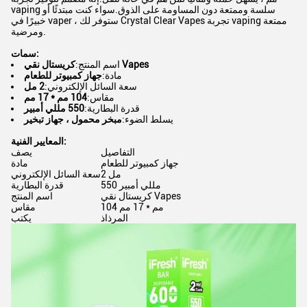
vaping سلسة وممتعة دون المساومة على الذوق.سواء كنت مبتدئًا أو
خبيرًا في vaper ، ستوفر لك Crystal Clear Vapes تجربة vaping ممتعة
ومرضية.
سمات:
كريستال نقي Vapes
اسم المنتج:
مادة:
جهاز كمبيوتر للطعام
سعة السائل الإلكتروني:
2 مل
مقاس:
104 مم * 17 مم
قدرة البطارية:
550 مللي أمبير
يسلط الضوء:
مبخر محمول ، جهاز تبخير
المعايير الفنية:
التفاصيل
يصف
جهاز كمبيوتر للطعام
مادة
2 مل
سعة السائل الإلكتروني
550 مللي أمبير
قدرة البطارية
كريستال نقي Vapes
اسم المنتج
104 مم * 17 مم
مقاس
المرذاذ
يكتب