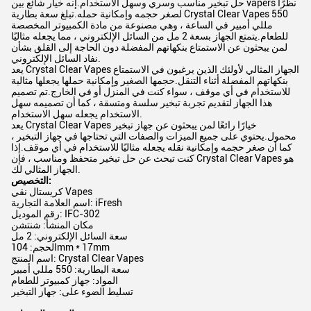
حل تبخير مناسب وسري وسهل الاستخدام.إنه خيار شائع بين vapers نظرًا
لصغر حجمه وإمكانية حمله.تبلغ سعة بطارية Crystal Clear Vapes 550
مللي أمبير في الساعة ، وهي مصنوعة من مادة الكمبيوتر المخصصة
للطعام.يتمتع الجهاز بسعة 2 مل من السائل الإلكتروني ، مما يجعله مثاليًا
لمن يبحثون عن الاستمتاع بنكهاتهم المفضلة دون الحاجة إلى القلق بشأن
نفاد السائل الإلكتروني.
يعد Crystal Clear Vapes الجهاز المثالي لأولئك الذين يرغبون في الاستمتاع
بنكهاتهم المفضلة أثناء التنقل.حجمها الصغير وإمكانية حملها يجعلها مثالية
للاستخدام في أي موقف ، سواء كنت في المنزل أو في الخارج.تم تصميم
هذا الجهاز لتقديم تجربة تبخير سلسة ومتسقة ، كما أن تصميمه سهل
الاستخدام يجعله سهل الاستخدام.
يعد Crystal Clear Vapes خيارًا رائعًا لمن يبحثون عن جهاز تبخير
محمول.يحتوي على جميع الميزات والصفات التي تحتاجها في جهاز التبخير ،
كما أن صغر حجمه وإمكانية نقله يجعله مثاليًا للاستخدام في أي موقف.إذا
كنت تبحث عن حل تبخير متحفظ ومناسب ، فإن Crystal Clear Vapes هو
الجهاز المثالي لك.
التخصيص:
كريستال نقي Vapes
اسم العلامة التجارية: iFresh
رقم الموديل: IFC-302
مكان المنشأ: شنتشن
سعة السائل الإلكتروني: 2 مل
الحجم: 104mm * 17mm
اسم المنتج: Crystal Clear Vapes
سعة البطارية: 550 مللي أمبير
المواد: جهاز كمبيوتر للطعام
تسليط الضوء على: جهاز التبخير