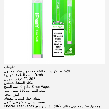
التطبيقات:
الأبخرة الكريستالية الشفافة - جهاز تبخير محمول
اسم العلامة التجارية: iFresh
رقم الموديل: IFC-302
مكان المنشأ: شنتشن
اسم المنتج: Crystal Clear Vapes
سعة البطارية: 550 مللي أمبير
النوع: مبخر
المواد: جهاز كمبيوتر للطعام
سعة السائل الإلكتروني: 2 مل
Crystal Clear Vapes هو جهاز تبخير محمول مثالي لأولئك الذين يريدون