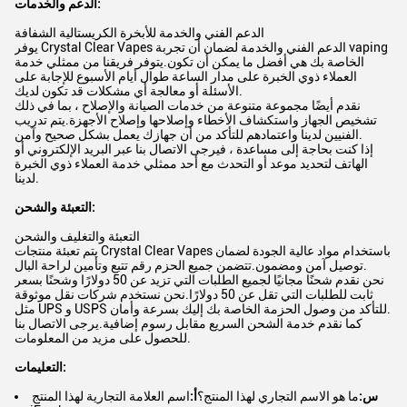
الدعم والخدمات:
الدعم الفني والخدمة للأبخرة الكريستالية الشفافة
يوفر Crystal Clear Vapes الدعم الفني والخدمة لضمان أن تجربة vaping
الخاصة بك هي أفضل ما يمكن أن تكون.يتوفر فريقنا من ممثلي خدمة
العملاء ذوي الخبرة على مدار الساعة طوال أيام الأسبوع للإجابة على
الأسئلة أو معالجة أي مشكلات قد تكون لديك.
نقدم أيضًا مجموعة متنوعة من خدمات الصيانة والإصلاح ، بما في ذلك
تشخيص الجهاز واستكشاف الأخطاء وإصلاحها وإصلاح الأجهزة.يتم تدريب
الفنيين لدينا واعتمادهم للتأكد من أن جهازك يعمل بشكل صحيح وآمن.
إذا كنت بحاجة إلى مساعدة ، فيرجى الاتصال بنا عبر البريد الإلكتروني أو
الهاتف لتحديد موعد أو التحدث مع أحد ممثلي خدمة العملاء ذوي الخبرة
لدينا.
التعبئة والشحن:
التعبئة والتغليف والشحن
يتم تعبئة منتجات Crystal Clear Vapes باستخدام مواد عالية الجودة لضمان
توصيل آمن ومضمون.تتضمن جميع الحزم رقم تتبع وتأمين لراحة البال.
نحن نقدم شحنًا مجانيًا لجميع الطلبات التي تزيد عن 50 دولارًا وشحنًا بسعر
ثابت للطلبات التي تقل عن 50 دولارًا.نحن نستخدم شركات نقل موثوقة
مثل UPS و USPS للتأكد من وصول الحزمة الخاصة بك إليك بسرعة وأمان.
كما نقدم خدمة الشحن السريع مقابل رسوم إضافية.يرجى الاتصال بنا
للحصول على مزيد من المعلومات.
التعليمات:
س:
ما هو الاسم التجاري لهذا المنتج؟
أ:
اسم العلامة التجارية لهذا المنتج