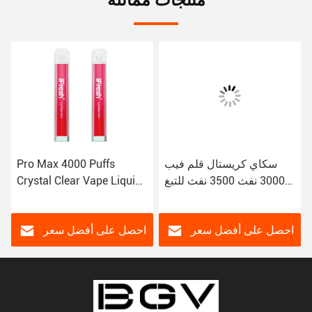
منتجات مماثلة
سكاي كريستال قلم فيب
Pro Max 4000 Puffs
3000 نفث 3500 نفث للتبغ
Crystal Clear Vape Liquid
خالي من السجائر الإلكترونية
2ml VAPE السجائر
احصل على أفضل سعر
احصل على أفضل سعر