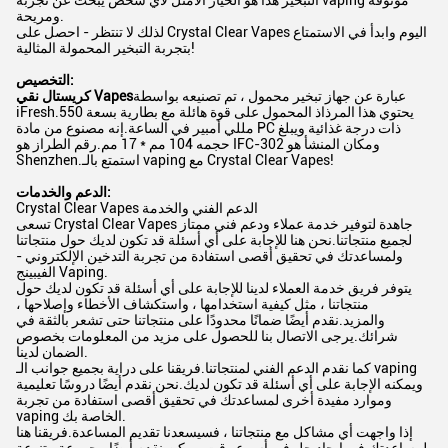
التبخير هذا هو الخيار الأمثل لأي شخص يبحث عن تجربة vaping موثوقة
ومريحة.
لذلك لا تنتظر - احصل على Crystal Clear Vapes اليوم وابدأ في الاستمتاع
بتجربة التبخير المحمولة المثالية!
التخصيص:
عبارة عن جهاز تبخير محمول ، تم تصنيعه بواسطة
كريستال نقي Vapes
iFresh.يحتوي هذا المرذاذ المحمول على قوة هائلة مع بطارية بسعة 550
مللي أمبير في الساعة.إنه مصنوع من مادة PC ذات درجة غذائية ويبلغ
حجمه 104 مم * 17 مم.رقم الطراز هو IFC-302 ومكان المنشأ هو
Shenzhen.استمتع بالـ vaping مع Crystal Clear Vapes!
الدعم والخدمات:
Crystal Clear Vapes الدعم الفني والخدمة
تسعى Crystal Clear Vapes جاهدة لتوفير خدمة عملاء ودعم فني ممتاز
لجميع منتجاتنا.نحن هنا للإجابة على أي أسئلة قد تكون لديك حول منتجاتنا
ولمساعدتك في تحقيق أقصى استفادة من تجربة التدخين الإلكتروني -
الفيبينج Vaping.
يتوفر فريق خدمة العملاء لدينا للإجابة على أي أسئلة قد تكون لديك حول
منتجاتنا ، مثل كيفية استخدامها ، واستكشاف الأخطاء وإصلاحها ،
والمزيد.نقدم أيضًا ضمانًا محدودًا على منتجاتنا حتى تشعر بالثقة في
شرائك.يرجى الاتصال بنا للحصول على مزيد من المعلومات بخصوص
الضمان لدينا.
كما نقدم الدعم الفني لمنتجاتنا.فريقنا على دراية بجميع جوانب الـ vaping
ويمكنه الإجابة على أي أسئلة قد تكون لديك.نحن نقدم أيضًا دروسًا تعليمية
وموارد مفيدة أخرى لمساعدتك في تحقيق أقصى استفادة من تجربة
vaping الخاصة بك.
إذا واجهت أي مشاكل مع منتجاتنا ، فسيسعدنا تقديم المساعدة.فريقنا هنا