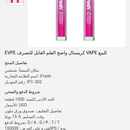
EVPE كريستال واضح القلم القابل للتصرف VAPE للبيع
تفاصيل المنتج
مكان المنشأ: شنتشن
اسم العلامة التجارية: iFresh
رقم الموديل: IFC-302
شروط الدفع والشحن
الحد الأدنى لكمية: 1000 قطعة
الأسعار: USD
تفاصيل التغليف: صندوق ورق ملون
وقت التسليم: 5-15 يومًا
شروط الدفع: D / A ، D / P ، T / T
القدرة على العرض: 100000PS / يوم