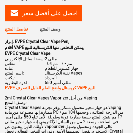
احصل على أفضل سعر
وصف المنتج
تفاصيل المنتج
,
EVPE Crystal Clear Vape Pen
إبراز:
,
أقلام VAPE يمكن التخلص منها الكريستالية للبيع
EVPE Crystal Clear Vape
2 مللي
سعة السائل الإلكتروني:
104 مم * 17 مم
مقاس:
جهاز كمبيوتر للطعام
مادة:
نقية الكريستال Vapes
اسم المنتج:
المرذاذ
يكتب:
550 مللي أمبير
قدرة البطارية:
EVPE كريستال واضح القلم القابل للتصرف VAPE للبيع
2ml Crystal Clear Vapes Vaporizer من أجل Vaping
وصف المنتج:
Crystal Clear Vapes هو جهاز تبخير محمول مبتكر يوفر تجربة vaping
ممتازة.إنها مصنوعة من مادة PC من الدرجة الغذائية ، وحجمها 104 مم *
17 مم.يتمتع المنتج بسعة بطارية قوية وطويلة الأمد تبلغ 550 مللي أمبير
في الساعة ، وسعة 2 مل من السائل الإلكتروني.إنه جهاز تبخير مثالي
لأولئك الذين يبحثون عن vapourizer عالي الجودة ومحمول وسهل
الاستخدام.بفضل تصميمها الأنيق وقدرات التبخير الفعالة ، تجعل Crystal