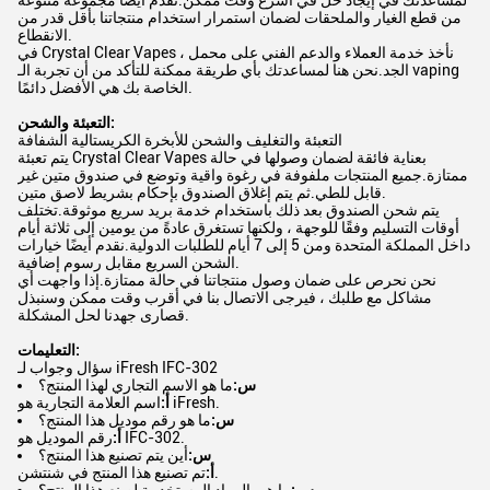
لمساعدتك في إيجاد حل في أسرع وقت ممكن.نقدم أيضًا مجموعة متنوعة
من قطع الغيار والملحقات لضمان استمرار استخدام منتجاتنا بأقل قدر من
الانقطاع.
في Crystal Clear Vapes ، نأخذ خدمة العملاء والدعم الفني على محمل
الجد.نحن هنا لمساعدتك بأي طريقة ممكنة للتأكد من أن تجربة الـ vaping
الخاصة بك هي الأفضل دائمًا.
التعبئة والشحن:
التعبئة والتغليف والشحن للأبخرة الكريستالية الشفافة
يتم تعبئة Crystal Clear Vapes بعناية فائقة لضمان وصولها في حالة
ممتازة.جميع المنتجات ملفوفة في رغوة واقية وتوضع في صندوق متين غير
قابل للطي.ثم يتم إغلاق الصندوق بإحكام بشريط لاصق متين.
يتم شحن الصندوق بعد ذلك باستخدام خدمة بريد سريع موثوقة.تختلف
أوقات التسليم وفقًا للوجهة ، ولكنها تستغرق عادةً من يومين إلى ثلاثة أيام
داخل المملكة المتحدة ومن 5 إلى 7 أيام للطلبات الدولية.نقدم أيضًا خيارات
الشحن السريع مقابل رسوم إضافية.
نحن نحرص على ضمان وصول منتجاتنا في حالة ممتازة.إذا واجهت أي
مشاكل مع طلبك ، فيرجى الاتصال بنا في أقرب وقت ممكن وسنبذل
قصارى جهدنا لحل المشكلة.
التعليمات:
سؤال وجواب لـ iFresh IFC-302
س:
ما هو الاسم التجاري لهذا المنتج؟
اسم العلامة التجارية هو iFresh.
أ:
س:
ما هو رقم موديل هذا المنتج؟
رقم الموديل هو IFC-302.
أ:
س:
أين يتم تصنيع هذا المنتج؟
تم تصنيع هذا المنتج في شنتشن.
أ: