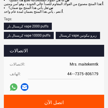
س:
ما هي المواد المستخدمة لصنع هذا المنتج؟
هذا المنتج مصنوع من الفولاذ المقاوم للصدأ عالي الجودة ، وهو آمن ومتين.
أ:
س:
هل يأتي هذا المنتج مع ضمان؟
نعم ، يأتي هذا المنتج بضمان لمدة عام واحد.
أ:
Tags:
كريستال بار vape 2000 puffs
كريستال vape زيرو نيكوتين
كريستال بار vape 10000 puffs
الاتصالات
Mrs. maitekemtk
الاتصالات:
44--7375-806179
الهاتف:
اتصل الآن