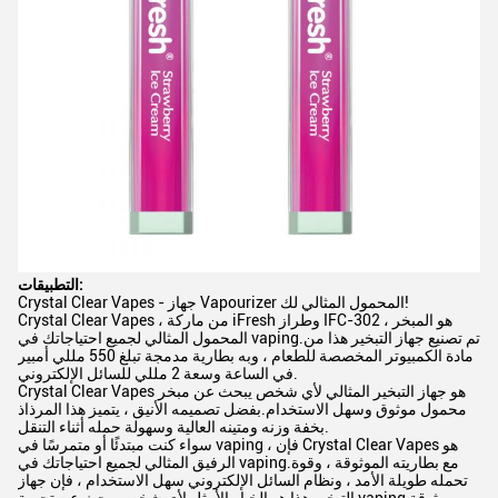
التطبيقات:
Crystal Clear Vapes - جهاز Vapourizer المحمول المثالي لك!
Crystal Clear Vapes ، من ماركة iFresh وطراز IFC-302 ، هو المبخر
المحمول المثالي لجميع احتياجاتك في vaping.تم تصنيع جهاز التبخير هذا من
مادة الكمبيوتر المخصصة للطعام ، وبه بطارية مدمجة تبلغ 550 مللي أمبير
في الساعة وسعة 2 مللي للسائل الإلكتروني.
Crystal Clear Vapes هو جهاز التبخير المثالي لأي شخص يبحث عن مبخر
محمول موثوق وسهل الاستخدام.بفضل تصميمه الأنيق ، يتميز هذا المرذاذ
بخفة وزنه ومتينه العالية وسهولة حمله أثناء التنقل.
سواء كنت مبتدئًا أو متمرسًا في vaping ، فإن Crystal Clear Vapes هو
الرفيق المثالي لجميع احتياجاتك في vaping.مع بطاريته الموثوقة ، وقوة
تحمله طويلة الأمد ، ونظام السائل الإلكتروني سهل الاستخدام ، فإن جهاز