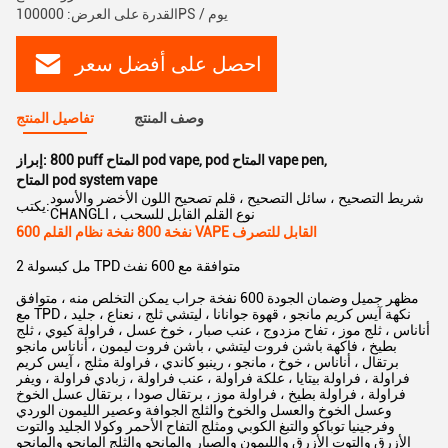
القدرة على العرض: 100000PS / يوم
احصل على أفضل سعر
وصف المنتج
تفاصيل المنتج
,
pod المتاح vape pen
,
800 puff المتاح pod vape
إبراز:
المتاح pod system vape
شريط التصحيح ، سائل التصحيح ، قلم تصحيح اللون الأخضر والأسود
يكتب:
CHANGLI ، نوع القلم القابل للسحب
600 نفخة 800 نفخة نظام القلم VAPE القابل للتصرف
2 مل كبسولة TPD متوافقة مع 600 نفث
مظهر جميل وضمان الجودة 600 نفخة جراب يمكن التخلص منه ، متوافق
مع TPD ، نكهة آيس كريم مانجو ، قهوة جوانانا ، ليتشي ثلج ، نعناع ، جليد
أناناس ، ثلج موز ، تفاح مزدوج ، عنب صبار ، خوخ عسل ، فراولة كيوي ، ثلج
بطيخ ، فاكهة باشن فروت ليتشي ، باشن فروت ليمون ، أناناس مانجو
برتقال ، أناناس ، خوخ ، مانجو ، رينبو كاندي ، فراولة مثلج ، آيس كريم
فراولة ، فراولة بيتايا ، علكة فراولة ، عنب فراولة ، زبادي فراولة ، ويفر
فراولة ، فراولة بطيخ ، فراولة موز ، برتقال صودا ، برتقال عسل الخوخ
وعسل الخوخ والعسل والخوخ والثلج الجوافة وعصير الليمون الوردي
وفرجينيا توباكو والتبغ الكوبي ومثلج التفاح الأحمر وكولا الجليد والتوت
الأزرق والتوت الأزرق والليمون والصبار والمانجو والثلج المانجو والمانجو