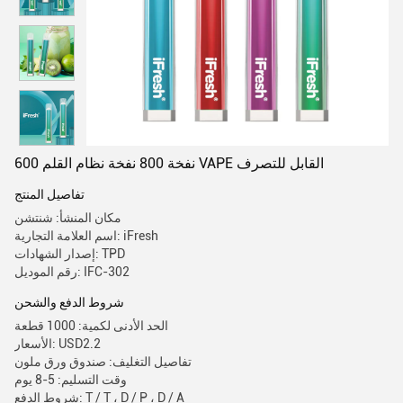
600 نفخة 800 نفخة نظام القلم VAPE القابل للتصرف
تفاصيل المنتج
مكان المنشأ: شنتشن
اسم العلامة التجارية: iFresh
إصدار الشهادات: TPD
رقم الموديل: IFC-302
شروط الدفع والشحن
الحد الأدنى لكمية: 1000 قطعة
الأسعار: USD2.2
تفاصيل التغليف: صندوق ورق ملون
وقت التسليم: 5-8 يوم
شروط الدفع: T / T ، D / P ، D / A