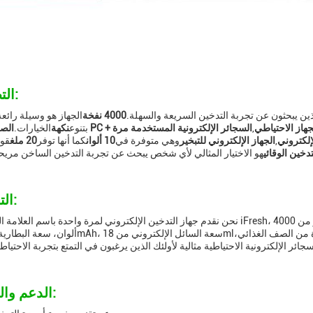
التطبيقات:
الذين يبحثون عن تجربة التدخين السريعة والسهلة.
4000 نفخة
الجهاز هو وسيلة رائعة
جهاز الاحتياطي
,
السجائر الإلكترونية المستخدمة مرة
بتنوع
نكهة
الخيارات.
لإلكتروني
,
الجهاز الإلكتروني للتبخير
وهي متوفرة في
10 ألوان
كما أنها توفر
20 ملغ
قوة
تدخين الوقائي
التخصيص:
نحن نقدم جهاز التدخين الإلكتروني لمرة واحدة باسم العلامة التجارية من iFresh، رقم الطراز من 4000puffs، مكان منشأ م
الدعم والخدمات: