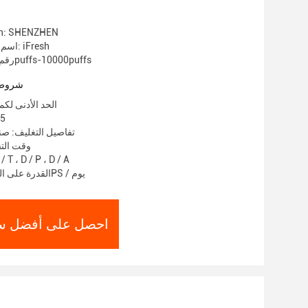
gin: SHENZHEN
اسم العلامة التجارية: iFresh
رقم الموديل: 9000puffs-10000puffs
شروط 
الحد الأدنى لكمية: 1000
الأ
تفاصيل التغليف: ص
وقت التسليم:
شروط الدفع: T ، D / P ، D / A
القدرة على العرض: 100000PS / يوم
احصل على أفضل س