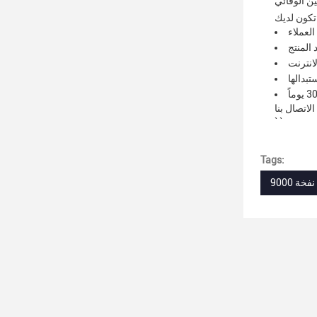
ن الوقائي
` `
Tags: