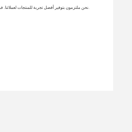
نحن ملتزمون بتوفير أفضل تجربة للمنتجات لعملائنا. فريق الدعم التقني والخدمة لدينا متاح لمساعدتك في أي استفسارات أو مشاكل قد تكون لديك.