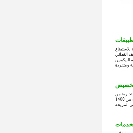
 للاستمتاع
 النيكوتين
ن شينزين، لون من 10
ألوان، سعة البطارية من 1400mAh، سعة السائل الإلكتروني من 18ml،قوة النيكوتين من 20 ملغ ومادة من الصف الغذائي PC + الألومنيومأجهزة القلم