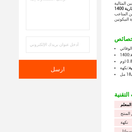
ن المثالية
من المتاعب
الوقائي
:
0. اوم
ة:
نكهة
ارسل
18 مل
المعلم
المنتج
نكهة
سوائل