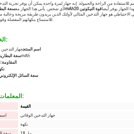
 للاستفادة من الراحة والحمولة. إنه جهاز لمرة واحدة يمكن أن يوفر تجربة التدخي
ذا الجهاز يوفر أيضا
قوة النيكوتين 20
سعة البطارية 1400mAh
لأي شخص. يأتي هذا الجهاز مع
 الاحتياطي هو جهاز التدخين المثالي لأولئك الذين يريدون طريقة مريحة وخالية 
للاستمتاع بنكهاتهم المفضلة وقوة النيكوتين.
الخصائص:
اسم المنتج
جهاز التدخين 
1400mAh
سعة البطارية
المقاومة:
8
نكه
سعة السائل الإلكتروني
المعلمات التقنية:
القيمة
جهاز التدخين الوقائي
اسم 
نكهة
18 مل
سعة ال