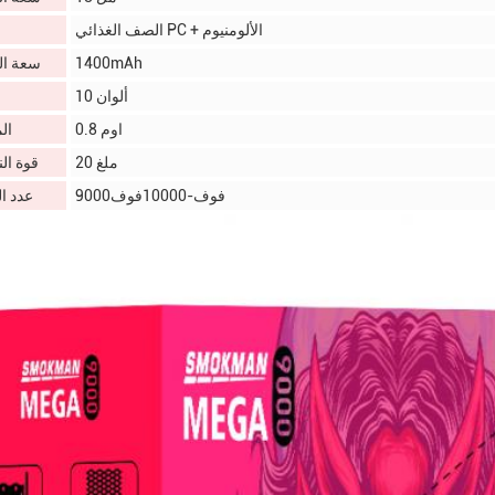
الصف الغذائي PC + الألومنيوم
1400mAh
سعة ال
10 ألوان
0.8 اوم
ال
20 ملغ
قوة الن
9000فوف-10000فوف
عدد ا