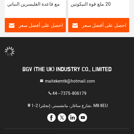
20 ملغ قوة النيكوتين
مع قاعدة الغليسرين النباتي
احصل على أفضل سعر
احصل على أفضل سعر
BGV (THE UK) INDUSTRY CO., LIMITED
maitekemtk@hotmail.com
44--7375-806179
1-2 شارع ساغار، مانشستر، إنجلترا، M8 8EU