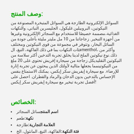
وصف المنتج:
السوائل الإلكترونية الطازجة هي السوائل المتبخرة المصنوعة من
النيكوتين، البروبيلين غليكول، الجليسرين النباتي، والنكهات
الغذائية،مصممة خصيصًا للاستخدام مع السجائر الإلكترونية وغيرها
من أجهزة التبخير. زجاجاتنا من 10 مل مليتر مليئة بأعلى جودة من
السائل البخار، وتتوفر في مجموعة من قوى النيكوتين ومختلف
فئات النكهات بما في ذلك الفاكهة، التبغ، الmenthol، وأكثر من
ذلك.نوع نيكوتين الملح لدينا يخلق تجربة التدخين أكثر سلاسة من
النيكوتين التقليديكل زجاجة من سيجارة إفريش تحتوي على 20 ملغ
من النيكوتينمما يجعلها مثالية لأولئك الذين يبحثون عن تجربة إثارة
للإرضاء. مع سيجارة إيفريش سكر إيكس، يمكنك الاستمتاع بنفس
الإحساس بالتدخين بدون الدخان والرماد والقطران. احصل على
أفضل تجربة تبخير مع سيجارة إيفريش سكر إيكس!
الخصائص:
اسم المنتج
سائل السجائر
نكهة:
طعم
العلامة التجارية:
طازجة
فئة النكهة:
الفاكهة، التبغ، المانثول، الخ