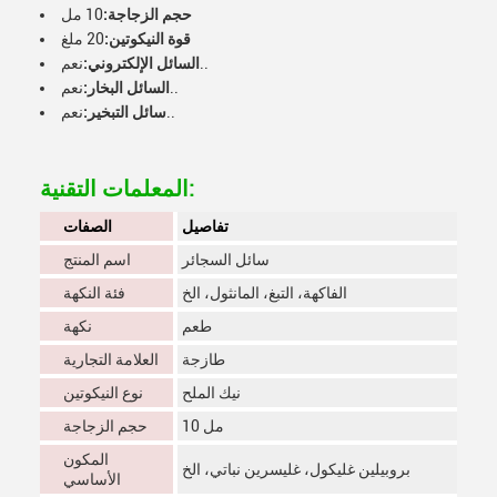
حجم الزجاجة:
10 مل
قوة النيكوتين:
20 ملغ
نعم..
السائل الإلكتروني:
نعم..
السائل البخار:
نعم..
سائل التبخير:
المعلمات التقنية:
تفاصيل
الصفات
سائل السجائر
اسم المنتج
الفاكهة، التبغ، المانثول، الخ
فئة النكهة
طعم
نكهة
طازجة
العلامة التجارية
نيك الملح
نوع النيكوتين
10 مل
حجم الزجاجة
المكون
بروبيلين غليكول، غليسرين نباتي، الخ
الأساسي