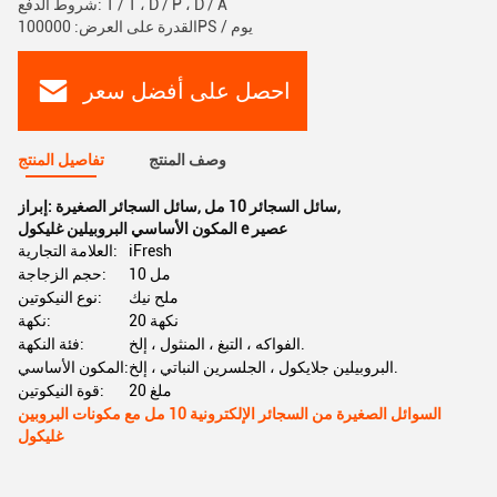
شروط الدفع: T / T ، D / P ، D / A
القدرة على العرض: 100000PS / يوم
احصل على أفضل سعر
وصف المنتج
تفاصيل المنتج
,
سائل السجائر 10 مل
,
سائل السجائر الصغيرة
إبراز:
المكون الأساسي البروبيلين غليكول e عصير
iFresh
العلامة التجارية:
10 مل
حجم الزجاجة:
ملح نيك
نوع النيكوتين:
20 نكهة
نكهة:
الفواكه ، التبغ ، المنثول ، إلخ.
فئة النكهة:
البروبيلين جلايكول ، الجلسرين النباتي ، إلخ.
المكون الأساسي:
20 ملغ
قوة النيكوتين:
السوائل الصغيرة من السجائر الإلكترونية 10 مل مع مكونات البروبين
غليكول