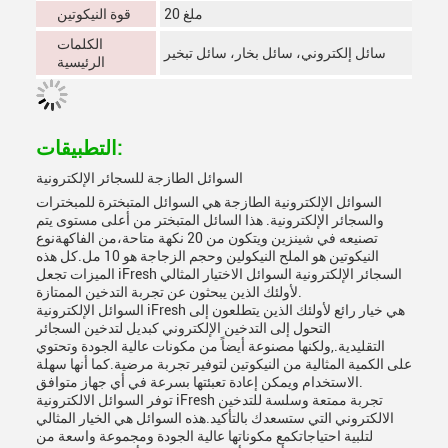
20 ملغ
قوة النيكوتين
الكلمات
سائل إلكتروني، سائل بخار، سائل تبخير
الرئيسية
التطبيقات:
السوائل الطازجة للسجائر الإلكترونية
السوائل الإلكترونية الطازجة هي السوائل المتبخترة للمبخترات
والسجائر الإلكترونية. هذا السائل المتبختر من أعلى مستوى يتم
تصنيعه في شينزين ويتكون من 20 نكهة متاحة،من الفاكهةنوع
النيكوتين هو الملح النيكولين وحجم الزجاجة هو 10 مل.كل هذه
الميزات تجعل iFresh السجائر الإلكترونية السوائل الاختيار المثالي
لأولئك الذين يبحثون عن تجربة التدخين الممتازة.
السوائل الإلكترونية iFresh هي خيار رائع لأولئك الذين يتطلعون إلى
التحول إلى التدخين الإلكتروني كبديل لتدخين السجائر
التقليدية.,ولكنها مصنوعة أيضاً من مكونات عالية الجودة وتحتوي
على الكمية المثالية من النيكوتين لتوفير تجربة مرضية.كما أنها سهلة
الاستخدام ويمكن إعادة تعبئتها بسرعة في أي جهاز متوافق.
توفر السوائل الالكترونية iFresh تجربة ممتعة وسلسة للتدخين
الالكتروني التي ستسعدك بالتأكيد.هذه السوائل هي الخيار المثالي
لتلبية احتياجاتكمع مكوناتها عالية الجودة ومجموعة واسعة من