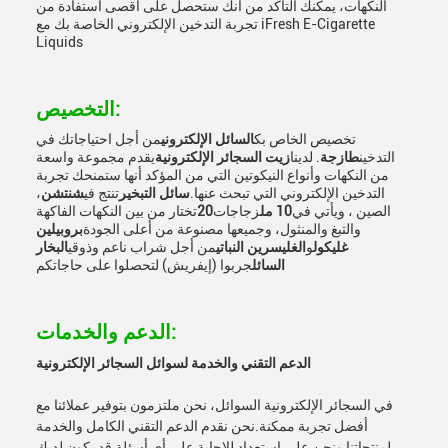
النكهات، يمكنك التأكد من أنك ستحصل على أقصى استفادة من
تجربة التدخين الإلكتروني الخاصة بك مع iFresh E-Cigarette
Liquids
التخصيص:
تخصيص الخاص بك
السائل الإلكتروني
من أجل احتياجاتك في
التدخين
طازجة
. لدينا
زيت السجائر الإلكترونية
يقدم مجموعة واسعة
من النكهات وأنواع النيكوتين التي من المؤكد أنها ستمنحك تجربة
التدخين الإلكتروني التي تبحث عنها.
سائل التبخير
تنتج في
شنتشن
،
الصين ، ويأتي في
10 مل
زجاجات
20
تختار من بين النكهات الفاكهة
والتبغ والمنثول، وجميعها مصنوعة من أعلى الجودة
بروبيلين
غليكول
و
الغليسرين النباتي
من أجل شراب ناعم وذوقي
البخار
السائل
جربوا (إيفريش) لتحصلوا على حاجاتكم
الدعم والخدمات:
الدعم التقني والخدمة لسوائل السجائر الإلكترونية
في السجائر الإلكترونية السوائل، نحن ملتزمون بتوفير عملائنا مع
أفضل تجربة ممكنة.نحن نقدم الدعم التقني الكامل والخدمة
لمنتجاتنا ونحن على استعداد للإجابة على أي أسئلة قد يكون لديك