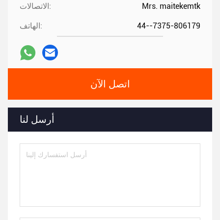
Mrs. maitekemtk
الاتصالات:
44--7375-806179
الهاتف:
اتصل الآن
أرسل لنا