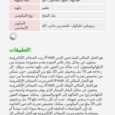
الفاكهة، التبغ، المانثول، الخ
فئة النكهة
طعم
نكهة
نيك الملح
نوع النيكوتين
المكون
بروبيلين غليكول، غليسرين نباتي، الخ
الأساسي
التطبيقات:
زيت السجائر الإلكترونية iFresh هو الخيار المثالي للمتدخنين الذين
يبحثون عن سائل بخار عالي الجودة يقدم مجموعة متنوعة من
النكهاتوالمينثول، أنت متأكد من العثور على نكهة تناسب ذوقك. كل
زجاجة هي 10 مل وتحتوي على 20 ملغ من النيكوتين، حتى تتمكن
من تخصيص تجربة التدخين.سواء كنت مبتدئًا أو مستخدماً من ذوي
الخبرةزيت السجائر الإلكترونية iFresh هو الخيار المثالي لك
زيت السجائر الإلكترونية iFresh هو الخيار المثالي لأولئك الذين
يبحثون عن سائل البخار الممتاز الذي يوفر مجموعة واسعة من
النكهاتتتراوح من الفاكهة إلى التبغ والمينثول، يمكنك بسهولة العثور
على شيء يرضي شهيتك. حيث أن كل زجاجة تبلغ 10 مل و تحتوي
على 20 ملغ من النيكوتين، يمكنك تخصيص تجربة التدخين الخاصة
بك إلى المواصفات الدقيقة التي تريدها.سواء كنت مبتدئاً أو
مستخدماً مخضرمزيت السجائر الإلكترونية هو الحل المثالي لك.