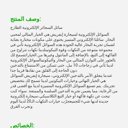
وصف المنتج:
سائل السجائر الإلكترونية الطازج
السوائل الإلكترونية لسيجارة إيفريش هي الخيار المثالي لمحبي
البخار. سائلنا الإلكتروني المتميز يحتوي على مكونات مختارة بعناية
لضمان تجربة البخار عالية الجودة.هذه السوائل الإلكترونية تأتي في
مجموعة متنوعة من النكهات وقوة النيكوتينلدينا نكهات تتراوح من
الفاكهة إلى التبغ، بالإضافة إلى المانثول وغيرها من الخياراتتسمح لك
بالعثور على التوازن المثالي من البخار والنيكوتينالسوائل الإلكترونية
لدينا تأتي في زجاجات 10 مل، حتى تتمكن من الاستمتاع بالتدخين
دون الحاجة إلى القلق من نفادها قريبا جدا.
عندما يتعلق الأمر بالتدخين الإلكتروني، سيجارة إيفريش السوائل
هي الخيار النهائي.وخيارات النيكوتين لدينا تسمح لك بتخصيص
تجربتك. يتم تصنيع السوائل الإلكترونية المتميزة لدينا مع أقصى قدر
من الرعاية، مما يضمن تجربة التدخين السلسة والممتعة. سواء كنت
تبحث عن نكهة فاكهة أو خيار التبغ الكلاسيكي،سيجارة إلكترونية
جديدة لديها شيء للجميعجرّب خيارات النكهات الـ20 لدينا اليوم
وتجرب الفرق
الخصائص: