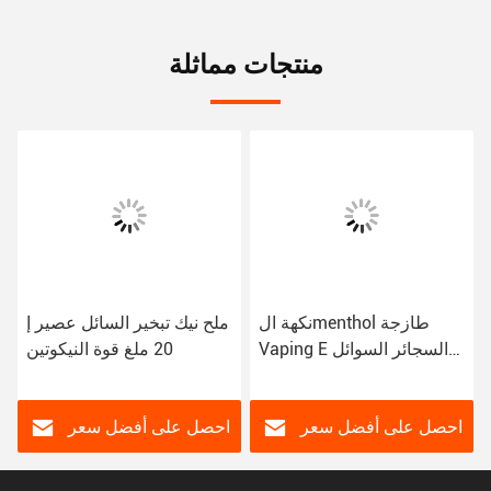
منتجات مماثلة
نكهة الmenthol طازجة
ملح نيك تبخير السائل عصير إ
Vaping E السجائر السوائل
20 ملغ قوة النيكوتين
الملح Nic Base ingredient
احصل على أفضل سعر
احصل على أفضل سعر