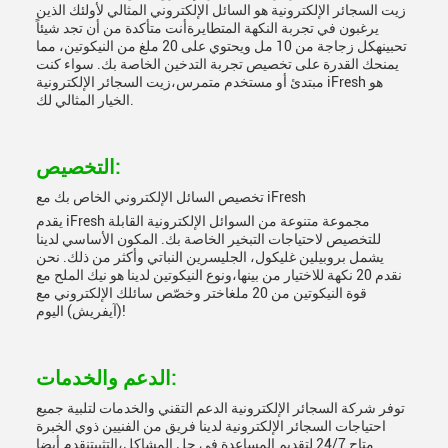
زيت السجائر الإلكترونية هو السائل الإلكتروني المثالي لأولئك الذين
يرغبون في تجربة النكهة المتطايرةأنت متأكدة من أن تجد شيئاً
تحبينهكل زجاجة من 10 مل ويحتوي على 20 ملغ من النيكوتين، مما
يمنحك القدرة على تخصيص تجربة التدخين الخاصة بك. سواء كنت
مبتدئ أو مستخدم متمرس،زيت السجائر الإلكترونية iFresh هو
الخيار المثالي لك.
التخصيص:
تخصيص السائل الإلكتروني الخاص بك مع iFresh
يقدم iFresh مجموعة متنوعة من السوائل الإلكترونية القابلة
للتخصيص لاحتياجات التبخير الخاصة بك. المكون الأساسي لدينا
يشمل بروبيلين غليكول، الجليسرين النباتي وأكثر من ذلك. نحن
نقدم 20 نكهة للاختيار من بينها،ونوع النيكوتين لدينا هو نيك الملح مع
قوة النيكوتين من 20 ملغاختر وخصّص سائلك الإلكتروني مع
(آيفريش) اليوم!
الدعم والخدمات:
توفر شركة السجائر الإلكترونية الدعم التقني والخدمات لتلبية جميع
احتياجات السجائر الإلكترونية لدينا فريق من الفنيين ذوي الخبرة
متاح 24/7 لتقديم المساعدة في حل المشاكل،التثبيتنقدم أيضا