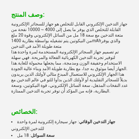
وصف المنتج:
جهاز التدخين الإلكتروني القابل للتخلص هو جهاز للسجائر الإلكترونية
القابلة للتخلص الذي يوفر ما يصل إلى 4000 ~ 10000 نفحة من
متعة التدخين مع سعة 18 مل من السائل الإلكتروني وقوة 20 ملغ
من النيكوتين.يتم تشغيله بواسطة بطارية 1400mAhوالذي يوفر
متعة طويلة الأمد في التدخين
تم تصميم جهاز السجائر الإلكترونية المستخدمة لمرة واحدة هذا
لتوفير تجربة التدخين الكهربائية الفعالة والمريحة. فهي سهلة
الاستخدام وخفيفة الوزن ومدمجة، مما يجعلها محمولة للغاية.هذا
الجهاز أيضا موثوق به جدا، مع بطارية طويلة الأمد وبناء عالية الجودة.
هذا الجهاز الإلكتروني للاستعمال المبدع مثالي لأولئك الذين يريدون
بديلاً للسجائر التقليدية أو لأولئك الذين بدأوا للتو في عالم التدخين.مع
عدد النفخات المذهل، سعة السائل الإلكتروني، قوة النيكوتين، وسعة
البطارية، فإنه من المؤكد أن توفر تجربة التدخين الممتازة.
الخصائص:
جهاز التدخين الوقائي
: جهاز سيجارة إلكترونية لمرة واحدة
للتدخين الإلكتروني
سعة السوائل
: 18 مل