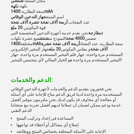
مكان المنشأ:
شنتشن
نكهة:
نكهة
1400mAh
سعة البطارية:
اسم المنتج
جهاز التدخين الوقائي
عدد النفخات:
أربعة آلاف نفخة عشرة آلاف نفخة
قوة النيكوتين:
20 ملغ
في
طازجة
نحن نقدم خدمة أجهزة التدخين المخصصة التي
تتضمن
4000 نفخة
النموذج من
شنتشن
مع عشرة نكهات
سعة البطارية، عدد النفخات
أربعة آلاف نفخة عشرة
1400mAh
مختلفة
آلاف نفخة
و مقاس النيكوتين
20 ملغ
جهاز التبخير الإلكتروني
المستخدم مرة واحدة، جهاز قلم التبخير المستخدم مرة واحدة، جهاز
التبخير المستخدم مرة واحدة هو الخيار المثالي لأي متحمس للتبخير!
الدعم والخدمات:
نحن فخورون بتقديم الدعم والخدمات لأجهزة التدخين الوقائي
المستخدمة مرة واحدة لدينا فريق الدعم متاح للإجابة على أي أسئلة
أو معالجة أي مخاوف قد يكون لديك.نحن ملتزمون بتوفير أفضل
خدمة ودعم ممكن لضمان أن عملائنا لديهم أفضل تجربة مع منتجاتنا.
الدعم التقني
المساعدة في إعداد وتركيب المنتج
إصلاح أي مشاكل أو أخطاء قد تواجهها
الإجابة على الأسئلة المتعلقة بخصائص المنتج ووظائفه