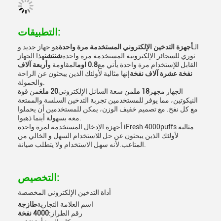
التطبيقات:
الـ
أجهزة التدخين الإلكتروني المستخدمة مرة واحدة
هو جهاز جديد و
ثوري للسجائر الإلكترونية المستخدمة مرة واحدة
شنتشن
هذا الجهاز
القابل للإستخدام مرة واحدة يأتي مع
0.8 اوم
المقاومة و
أربعة آلاف
نفخة عشرة آلاف نفخة
إنها مثالية لأولئك الذين يبحثون عن الراحة
والحمولة.
الجهاز مجهز
18 مل
من سعة السائل الإلكتروني
20 ملغ
من قوة
النيكوتين، مما يوفر للمستخدمين تجربة التدخين السلسة والممتعة
مع كل نفخ. مع تصميم خفيف الوزن، يمكن للمستخدمين أن يحملوا
معه بسهولة أينما ذهبوا.
أجهزة الإدخال المستخدمة لمرة واحدة iFresh 4000puffs مثالية
لأولئك الذين يبحثون عن حل للاستخدام السهل و الخالي من
المتاعب.لأنه سهل الاستخدام ولا يتطلب صيانة.
التخصيص:
أداة التدخين الإلكتروني المخصصة
اسم العلامة التجارية
طازجة
رقم الطراز:
4000 نفخة