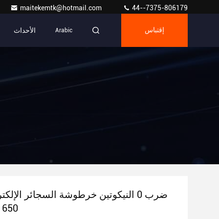
maitekemtk@hotmail.com
44--7375-806179
الأحداث
إقتباس
Arabic
650 مللي أمبير