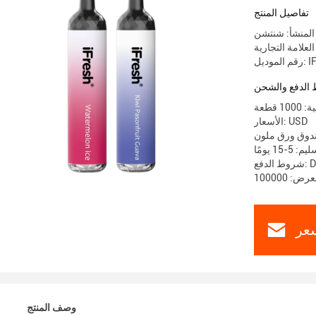
تفاصيل المنتج
المنشأ: شنتشن
IFD-11
الدفع والشحن
 قطعة
الأسعار: USD
ندوق ورق ملون
-15 يومًا
D / 
عر
وصف المنتج