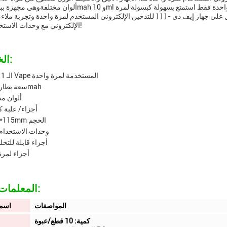
واحدة، دون متاعب إعادة التعبئة وإعادة الشحن.احصل على جهاز إيف دي -111 للتدخين الإلكتروني المستخدم لمرة واحدة 
الإلكتروني مع وحدات الاستخدام الواحد!
الخصائص:
IFD-111 الـ Vape المستخدمة لمرة واحدة
سعة بطارية 650mah
10 ألوان م
10 أجزاء/ علبة 
25mm*115mm الحجم
وحدات الاستخدام 
أجزاء قابلة للتخل
أجزاء لمرة
المعلمات التقنية:
المواصفات
اسم 
كمية: 10 قطع/عبوة