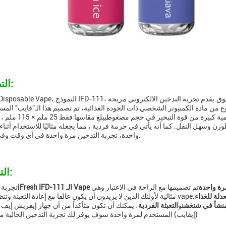
التطبيقات:
 من مادة الكمبيوتر الشخصي ذات الجودة الغذائية، تم تصميم هذا الـ"فايب" المس
واحدة لتوفير تجربة التدخين عالية الجودة والتي تستمر
وزن وسهل النقل. كما أنه يأتي في حزمة فردية ، مما يجعله مثاليًا للاستخدام أثناء التنقل. مع iFresh Disposable Vape ،يمكنك الاستمت
واحدة، تجربة التدخين مرة واحدة في أي وقت وفي أي مكان.
التخصيص:
رة واحدة
تم تصميمها مع الراحة في الاعتبار وهي
تجربة 
دلة للغذاء
مثالية لأولئك الذين لا يريدون أن يكون عالقا مع إعادة التعبئة وتنظيف أجهزة vape.
منشأ في شنغشن
و
التعبئة الفردية
(إيفايب) المستخدم لمرة واحدة سوف يوفر لك تجربة التدخين الخالية م