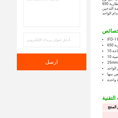
ألوان مختلفةوهي مجهزة ببطارية 650mah و 10ml سائل إلكتروني سعةتم تصميم كل كبسولة لاستخدامها مرة واحدة فقط استمتع بسهولة كبسولة لمرة
وتجربة ملاءمة التدخين
تاحة
كمية
ارسل
الواحد
ص منها
 واحدة
المنتج