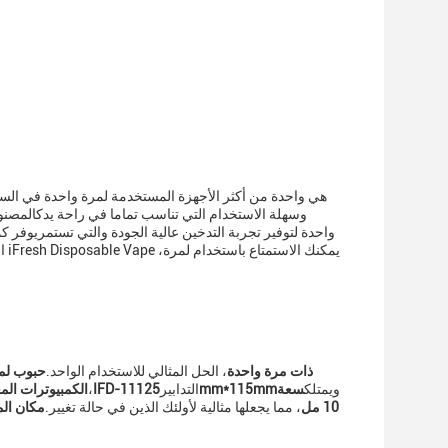
وسهلة الاستخدام التي تناسب تماما في راحة يدكالمصنوع
ال
iFresh IFD-111 الـ Vape ذات مرة واحدة
، الحل المثالي للاستخدام الواحد.
حبوب لم
ويمتلك
سعة
25mm*115mm
التدابير
IFD-111
،
الكمبيوترات المع
10 مل
، مما يجعلها مثالية لأولئك الذين في حالة تغيير.
مكان ال