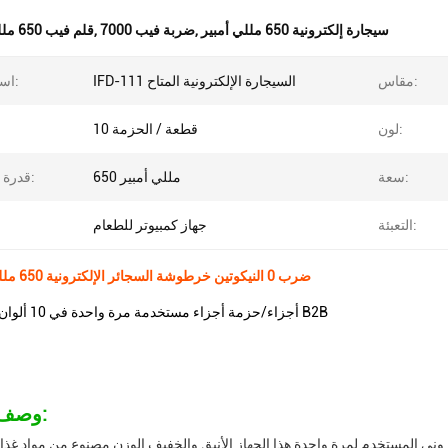
سيجارة إلكترونية 650 مللي أمبير
,
7000 ضربة فيب
,
قلم فيب 650 مللي أمبير
مقاس:
IFD-111 السيجارة الإلكترونية المتاح
اسم المنتج:
لون:
10 قطعة / الحزمة
سعة:
650 مللي أمبير
قدرة البطارية:
التعبئة:
جهاز كمبيوتر للطعام
7000 ضرب 0 النيكوتين خرطوشة السجائر الإلكترونية 650 مللي أمبير
10 أجزاء/حزمة أجزاء مستخدمة مرة واحدة في 10 ألوان للمشترين B2B
وصف المنتج:
 111 للتدخين الإلكتروني المستخدم لمرة واحدة هذا الجهاز الأنيق والخفيف الوزن مصنوع من مواد غذائية من نوع C