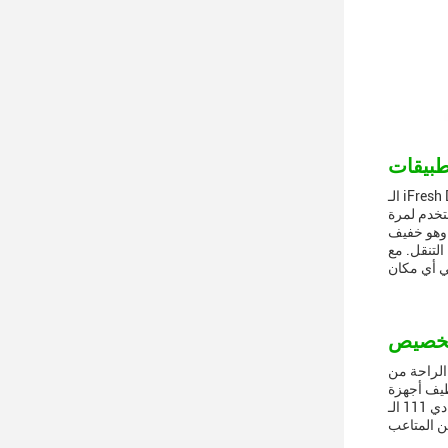
الـ iFresh Disposable Vape، النموذج IFD-111، هي واحدة من أكثر الأجهزة المستخدمة لمرة واحدة في السوق.يقدم تجربة التدخين الالكتروني مريحة
تخدم لمرة
يوفر كمية كبيرة من قوة التبخير في حجم مضغوطيبلغ مقاسها فقط 25 ملم × 115 ملم ، وهو خفيف
اع باستخدام لمرة
الراحة من
، يمكنك أن تكون متأكداً من أن جهاز إيفريش إيف دي 111 الـ
ن المتاعب