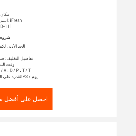
مكان 
اسم العلامة التجارية: iFresh
رقم الموديل: 1
شروط 
الحد الأدنى لكمية: 1000
تفاصيل التغليف: ص
وقت التسليم: 5
شروط الدفع: A ، D / P ، T / T
القدرة على العرض: 100000PS / يوم
احصل على أفضل س