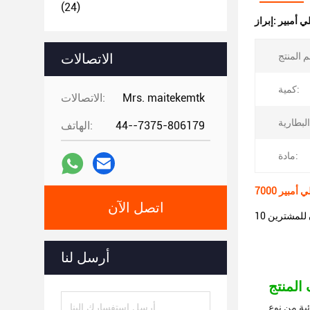
(24)
إبراز:
الاتصالات
كمية:
Mrs. maitekemtk
الاتصالات:
44--7375-806179
الهاتف:
مادة:
اتصل الآن
أرسل لنا
P ويتوفر في 10