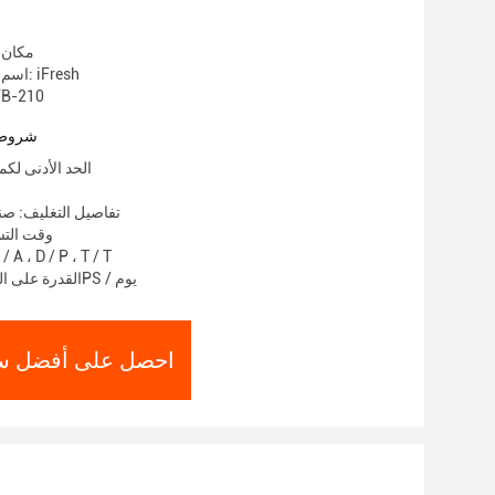
مكان 
اسم العلامة التجارية: iFresh
رقم الموديل: 0
شروط 
الحد الأدنى لكمية: 1000
تفاصيل التغليف: ص
وقت التسليم: 5
شروط الدفع: A ، D / P ، T / T
القدرة على العرض: 100000PS / يوم
احصل على أفضل س