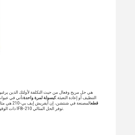
هي حل مريح وفعال من حيث التكلفة لأولئك الذين يرغبو
التنظيف أو إعادة التعبئة.
كبسولة لمرة واحدة
تأتي في عبوات
قطع
المصنعة في
تستضيف حفلة أو تريد فقط الحصول على جلسة سريعة وسهلة، فإن أجهزة IFresh ذات الوقود الواحد IFB-210 توفر الحل المثالي.