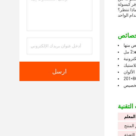
يص الألوان لتتناسب مع احتياجاتك المحددة. مع هذه الأجزاء ذات الاستخدام
اذا تنتظر؟
ص منها
:
2 مل
كترونية
بلاستيك
ارسل
لألوان
86.
لتخصيص
المعلم
المنتج
التعبئة