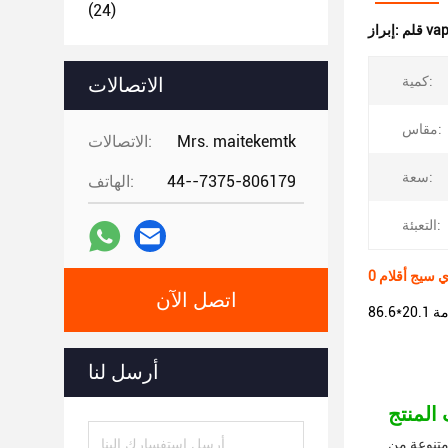
(24)
إبراز:
كمية:
الاتصالات
مقاس:
Mrs. maitekemtk
الاتصالات:
سعة:
44--7375-806179
الهاتف:
التعبئة:
اتصل الآن
أرسل لنا
ية لمجموعة متنوعة من