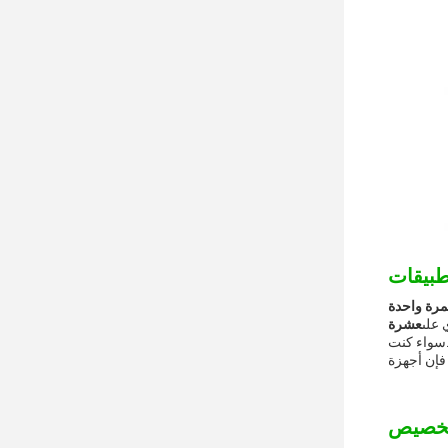
 على
عشرة
تاعب.سواء كنت