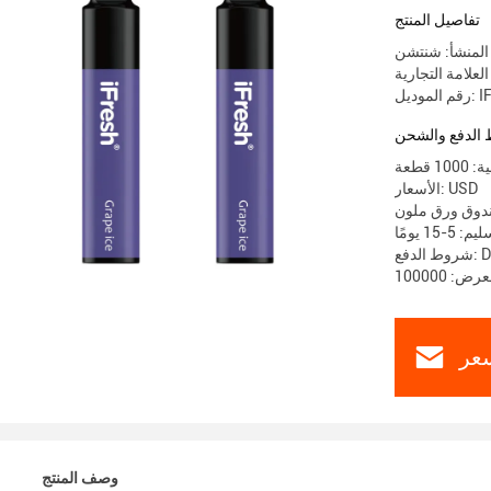
تفاصيل المنتج
المنشأ: شنتشن
IFB-21
الدفع والشحن
 قطعة
الأسعار: USD
ندوق ورق ملون
-15 يومًا
D / 
عر
وصف المنتج