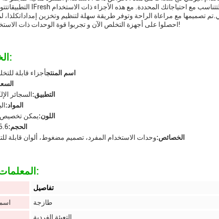
التطبيقاتتتوفر كبسولة IFresh في علبة من 10 ويتميز بوحدة مفردة. يمكن تخص
تم تصميمها مع مراعاة الراحة وتوفر طريقة سهلة لتنظيم وتخزين إمداداتكلذا، لم
احصلوا على أجهزة التخلص الآن و تجربوا قوة الوحدات ذات الاستخدام الواحد!
الخصائص:
اسم المنتج
أجزاء قابلة للتخل
السعة
التطبيق:
السجائر الإل
المواد:
ال
اللون:
يمكن تخصيص ا
الحجم:
6*201
الخصائص:
وحدات الاستخدام المفرد، تصميم مضغوط، ألوان قابلة ل
المعلمات التقنية:
تفاصيل
طازجة
اسم 
التعبئة الفردية