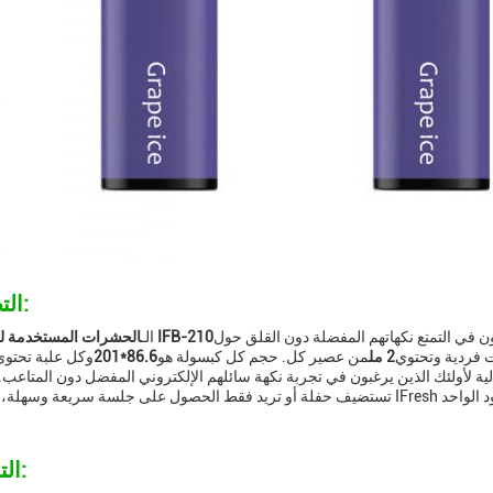
التطبيقات:
ن في التمتع نكهاتهم المفضلة دون القلق حول
الحشرات المستخدمة لمرة واحدة IFB-210
الـ
 فردية وتحتوي
2 مل
من عصير كل. حجم كل كبسولة هو
86.6*201
وكل علبة تحتوي
 شنتشن، إن أيفريش إيف بي-210 هي مثالية لأولئك الذين يرغبون في تجربة نكهة سائلهم الإلكتروني المفضل دون الم
التخصيص: