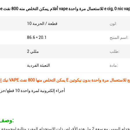
,
أقلام vape للاستعمال مرة واحدة e cig
,
قلم vape يمكن التخلص منه 800 نفث
لون:
10 قطعة / الحزمة
اسم المنتج:
86.6 * 20.1
طلب:
2 مللي
مادة:
التعبئة الفردية
إي سيج أقلام VAPE يمكن التخلص منها 800 نفث E سيج للاستعمال مرة واحدة بدون نيكوتين
86.6*20.1 أجزاء إلكترونية لمرة واحدة 10 قطع/حزمة
وصف المنتج:
هذه الأقراص ذات الاستخدام المفرد مثالية للاستخدام اليومي مع سعة 2 مل هذه الأقراص ذات الاستخدام المفرد مثال