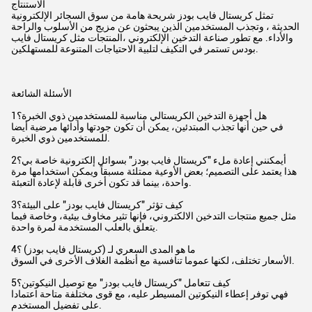
الاستنتاج
تمثل كريستال فايب بودز شريحة هامة من سوق السجائر الإلكترونية
الحديثة ، وتجذب المستخدمين الذين يبحثون عن مزيج من الأسلوب والراحة
والأداء. مع تطور صناعة التدخين الإلكتروني ،المنتجات مثل كريستال فايب
بودس تستمر في التكيف لتلبية الاحتياجات المتنوعة للمستهلكين.
الأسئلة الشائعة
1هل أجهزة التدخين الكريستالي مناسبة للمستخدمين ذوي الخبرة؟
في حين أنها تجذب المبتدئين، يمكن أن تكون جودتها وأدائها مرضية أيضا
للمستخدمين ذوي الخبرة.
2أيمكنني إعادة ملء "كريستال فايب بودز" بسوائل إلكترونية خاصة بي؟
هذا يعتمد على التصميم؛ بعض الأوعية ممتلئة مسبقاً ويمكن استخدامها مرة
واحدة، بينما قد تكون أخرى قابلة لإعادة التعبئة.
3كيف تؤثر "كريستال فايب بودز" على البيئة؟
مثل جميع منتجات التدخين الالكتروني، فإنها تثير مخاوف بيئية، وخاصة فيما
يتعلق بالعلب المستخدمة لمرة واحدة.
4ما هو المدى السعري لـ (كريستال فايب بودز) ؟
الأسعار تختلف، لكنها عموما تنافسية مع أنظمة الغلاف الأخرى في السوق.
5كيف تتعامل "كريستال فايب بودز" مع توصيل النيكوتين؟
فهي توفر إعطاء النيكوتين المسيطر عليه، مع قوى مختلفة متاحة اعتمادا
على تفضيل المستخدم.