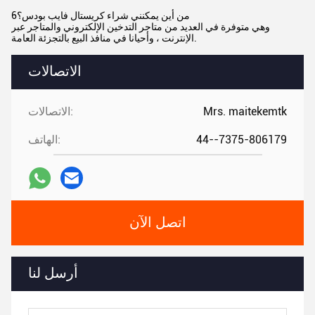
6من أين يمكنني شراء كريستال فايب بودس؟
وهي متوفرة في العديد من متاجر التدخين الإلكتروني والمتاجر عبر
الإنترنت ، وأحيانا في منافذ البيع بالتجزئة العامة.
الاتصالات
Mrs. maitekemtk
الاتصالات:
44--7375-806179
الهاتف:
اتصل الآن
أرسل لنا