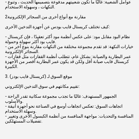
- عوامل الشعبية: غالبًا ما تكون شعبيتهم مدفوعة بتصميمها الحديث ، وتنوع
النكهات ، وسهولة الاستخدام.
2مقارنة مع أنواع أخرى من السجائر الإلكترونية
كيف تختلف كريستال فايب بودس عن أجهزة التدخين الأخرى:
- نظام البود مقابل مود: على عكس أنظمة مود أكثر تعقيدًا ، فإن كريستال
فايب بود أكثر سهولة وحمولة.
- خيارات النكهة: قد تقدم مجموعة مختلفة من النكهات مقارنة بنوع آخر من
السجائر الإلكترونية.
- عمر البطارية والصيانة: بشكل عام، تتطلب أنظمة القفازات مثل قفازات
كريستال فايب صيانة أقل ولكن قد يكون عمر البطارية أقصر من الأجهزة
الكبيرة.
3. موقع السوق لـ (كريستال فايب بودز)
تقييم مكانتهم في سوق التدخين الإلكتروني:
- الجمهور المستهدف: غالبًا ما تجذب مجموعة سكانية تقدر الراحة
والأسلوب.
- اتجاهات السوق: تعكس اتجاهات أوسع في الصناعة نحو أجهزة أنيقة
وسهلة الاستخدام.
- المنافسة والتحديات: مواجهة المنافسة من أنظمة الكبسول الأخرى وتغيير
تفضيلات المستهلكين.