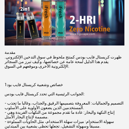
مقدمة
ظهرت كريستال فايب بودس كمنتج ملحوظ في سوق التدخين الإلكتروني.
يقدم هذا الدليل لمحة عامة عن خصائصها، وكيف تبرز من السجائر
الإلكترونية الأخرى،وموقعهم في السوق.
1خصائص وشعبية كريستال فايب بود
الجوانب الرئيسية التي تحدد كريستال فايب بودس:
- التصميم والجماليات: المعروفة بتصميمها الرقيق والجذاب، وغالبا ما تجذب
المستخدمين الذين يضعون الأولوية على الأسلوب.
- إنتاج النكهة والبخار: عادة ما تقدم مجموعة من النكهات الفريدة وهي
مصممة لإنتاج البخار الأمثل.
- سهولة الاستخدام: ميزات سهلة الاستخدام، مثل الحاويات المملوءة
مسبقاً وسهولة التشغيل، تجعلها تحظى بشعبية بين المبتدئين.